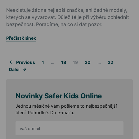
Posted on
Neexistuje žádná nejlepší značka, ani žádné modely,
kterých se vyvarovat. Důležité je při výběru zohlednit
bezpečnost. Poradíme, na co si dát pozor.
Přečíst článek
Stránkování 
Previous
1
…
18
19
20
…
22
Další
Novinky Safer Kids Online
Jednou měsíčně vám pošleme to nejbezpečnější
čtení. Pohodlně. Do e-mailu.