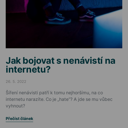
Jak bojovat s nenávistí na
internetu?
26. 5. 2022
Posted on
Šíření nenávisti patří k tomu nejhoršímu, na co
internetu narazíte. Co je „hate“? A jde se mu vůbec
vyhnout?
Přečíst článek