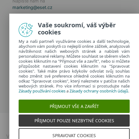
Napište nám na
marketing@eset.cz
Zásady používání cookies
Vaše soukromí, váš výběr
Zásady ochrany osobních údajů
cookies
Spravovat cookies
My a naši partneři využíváme cookies a další technologie,
Provozuje:
abychom vám poskytli co nejlepší online zážitek, analyzovali
ESET software spol. s r.o.
návštěvnost našich webových stránek a nabízeli vám
personalizované reklamy. Můžete souhlasit se sběrem všech
Classic 7 Business Park, Jankovcova 1037/49
cookies kliknutím na "Přijmout vše a zavřít", nebo si můžete
170 00 Praha 7, Česká republika
přizpůsobit nastavení cookies kliknutím na "Spravovat
IČ: 26467593
cookies". Také máte právo kdykoliv odvolat svůj souhlas
nebo změnit své preference ohledně cookies kliknutím na
odkaz "Spravovat cookies", který naleznete v patičce našich
webových stránek. Pro více informací si prostudujte naše
Zásady používání cookies
a
Zásady ochrany osobních údajů
.
PŘIJMOUT VŠE A ZAVŘÍT
PŘIJMOUT POUZE NEZBYTNÉ COOKIES
Dvojklik.cz
SPRAVOVAT COOKIES
Vytvořeno v
ESETu
| © 2026 | Všechna práva