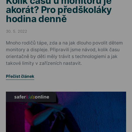
Kolik času u monitoru je
akorát? Pro předškoláky
hodina denně
30. 5. 2022
Posted on
Mnoho rodičů tápe, zda a na jak dlouho povolit dětem
monitory a displeje. Připravili jsme návod, kolik času
orientačně by děti měly trávit s technologiemi a jak
takové limity v zařízeních nastavit.
Přečíst článek