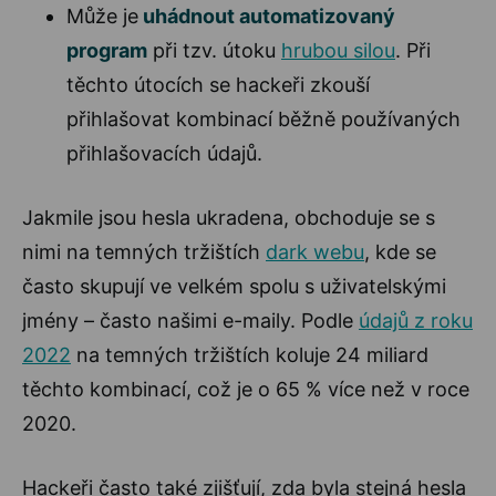
Může je
uhádnout automatizovaný
program
při tzv. útoku
hrubou silou
. Při
těchto útocích se hackeři zkouší
přihlašovat kombinací běžně používaných
přihlašovacích údajů.
Jakmile jsou hesla ukradena, obchoduje se s
nimi na temných tržištích
dark webu
, kde se
často skupují ve velkém spolu s uživatelskými
jmény – často našimi e-maily. Podle
údajů z roku
2022
na temných tržištích koluje 24 miliard
těchto kombinací, což je o 65 % více než v roce
2020.
Hackeři často také zjišťují, zda byla stejná hesla