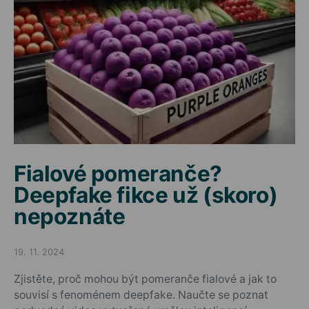
Fialové pomeranče?
Deepfake fikce už (skoro)
nepoznáte
19. 11. 2024
Posted on
Zjistěte, proč mohou být pomeranče fialové a jak to
souvisí s fenoménem deepfake. Naučte se poznat