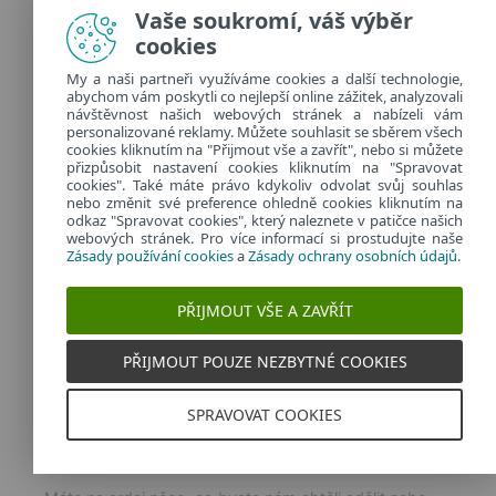
Vaše soukromí, váš výběr
cookies
O ESETU
My a naši partneři využíváme cookies a další technologie,
abychom vám poskytli co nejlepší online zážitek, analyzovali
Společnost ESET je světovým producentem
návštěvnost našich webových stránek a nabízeli vám
personalizované reklamy. Můžete souhlasit se sběrem všech
oceňovaného bezpečnostního software.
cookies kliknutím na "Přijmout vše a zavřít", nebo si můžete
přizpůsobit nastavení cookies kliknutím na "Spravovat
Produkty ESET využívají pokročilé technologie k
cookies". Také máte právo kdykoliv odvolat svůj souhlas
detekci škodlivého kódu.
nebo změnit své preference ohledně cookies kliknutím na
odkaz "Spravovat cookies", který naleznete v patičce našich
ESET Online Scanner
webových stránek. Pro více informací si prostudujte naše
Zásady používání cookies
a
Zásady ochrany osobních údajů
.
Technologie
Přidejte se k ESETu
PŘIJMOUT VŠE A ZAVŘÍT
PŘIJMOUT POUZE NEZBYTNÉ COOKIES
SPRAVOVAT COOKIES
KONTAKTY