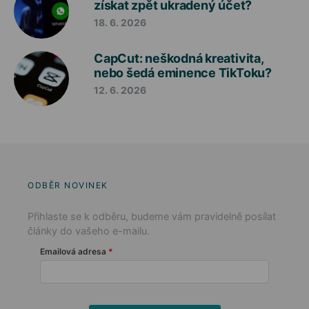
získat zpět ukradený účet?
18. 6. 2026
CapCut: neškodná kreativita,
nebo šedá eminence TikToku?
12. 6. 2026
ODBĚR NOVINEK
Přihlaste se k odběru, budeme vám pravidelně posílat
články do vašeho e-mailu.
Emailová adresa