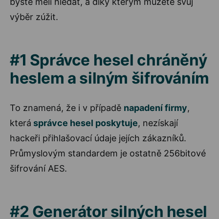
byste měli hledat, a díky kterým můžete svůj
výběr zúžit.
#1 Správce hesel chráněný
heslem a silným šifrováním
To znamená, že i v případě
napadení firmy
,
která
správce hesel poskytuje
, nezískají
hackeři přihlašovací údaje jejích zákazníků.
Průmyslovým standardem je ostatně 256bitové
šifrování AES.
#2 Generátor silných hesel