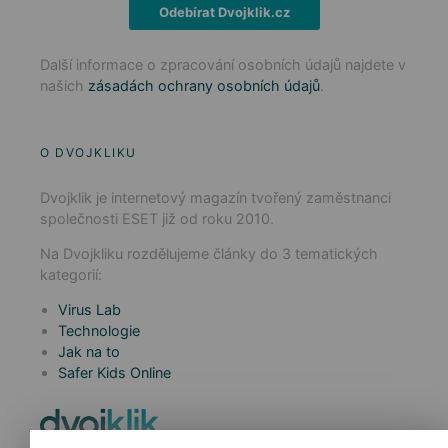
Odebírat Dvojklik.cz
Další informace o zpracování osobních údajů najdete v
našich
zásadách ochrany osobních údajů
.
O DVOJKLIKU
Dvojklik je internetový magazín tvořený zaměstnanci
společnosti ESET již od roku 2010.
Na Dvojkliku rozdělujeme články do 3 tematických
kategorií:
Virus Lab
Technologie
Jak na to
Safer Kids Online