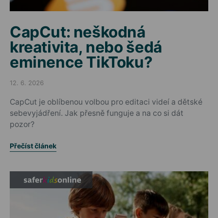
CapCut: neškodná
kreativita, nebo šedá
eminence TikToku?
12. 6. 2026
Posted on
CapCut je oblíbenou volbou pro editaci videí a dětské
sebevyjádření. Jak přesně funguje a na co si dát
pozor?
Přečíst článek