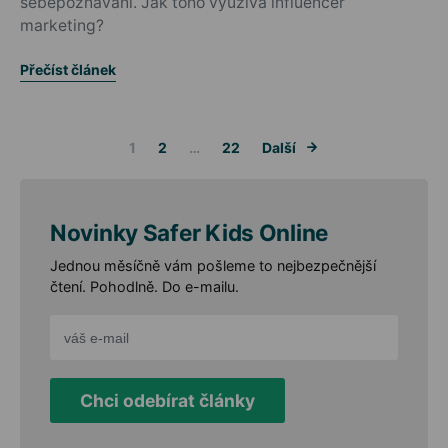
sebepoznávání. Jak toho využívá influencer
marketing?
Přečíst článek
Stránkování 
1
2
…
22
Další
Novinky Safer Kids Online
Jednou měsíčně vám pošleme to nejbezpečnější
čtení. Pohodlně. Do e-mailu.
Chci odebírat články