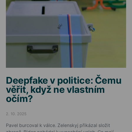
Deepfake v politice: Čemu
věřit, když ne vlastním
očím?
2. 10. 2025
Posted on
Pavel burcoval k válce. Zelenskyj přikázal složit