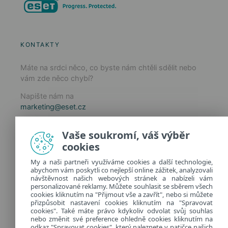
KONTAKTY
Máte na srdci něco, co byste nám chtěli sdělit nebo
vám zde něco chybí?
Napište nám na
marketing@eset.cz
Zásady používání cookies
Vaše soukromí, váš výběr
Zásady ochrany osobních údajů
cookies
Spravovat cookies
My a naši partneři využíváme cookies a další technologie,
Provozuje:
abychom vám poskytli co nejlepší online zážitek, analyzovali
ESET software spol. s r.o.
návštěvnost našich webových stránek a nabízeli vám
personalizované reklamy. Můžete souhlasit se sběrem všech
Classic 7 Business Park, Jankovcova 1037/49
cookies kliknutím na "Přijmout vše a zavřít", nebo si můžete
170 00 Praha 7, Česká republika
přizpůsobit nastavení cookies kliknutím na "Spravovat
IČ: 26467593
cookies". Také máte právo kdykoliv odvolat svůj souhlas
nebo změnit své preference ohledně cookies kliknutím na
odkaz "Spravovat cookies", který naleznete v patičce našich