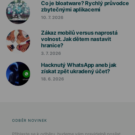
Co je bloatware? Rychlý průvodce
zbytečnými aplikacemi
10. 7. 2026
Zákaz mobilů versus naprostá
volnost. Jak dětem nastavit
hranice?
3. 7. 2026
Hacknutý WhatsApp aneb jak
získat zpět ukradený účet?
18. 6. 2026
ODBĚR NOVINEK
Přihlaste se k odběru, budeme vám pravidelně posílat