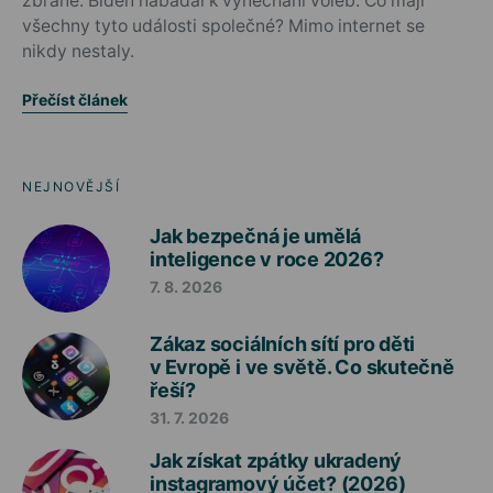
zbraně. Biden nabádal k vynechání voleb. Co mají
všechny tyto události společné? Mimo internet se
nikdy nestaly.
Přečíst článek
NEJNOVĚJŠÍ
Jak bezpečná je umělá
inteligence v roce 2026?
7. 8. 2026
Zákaz sociálních sítí pro děti
v Evropě i ve světě. Co skutečně
řeší?
31. 7. 2026
Jak získat zpátky ukradený
instagramový účet? (2026)