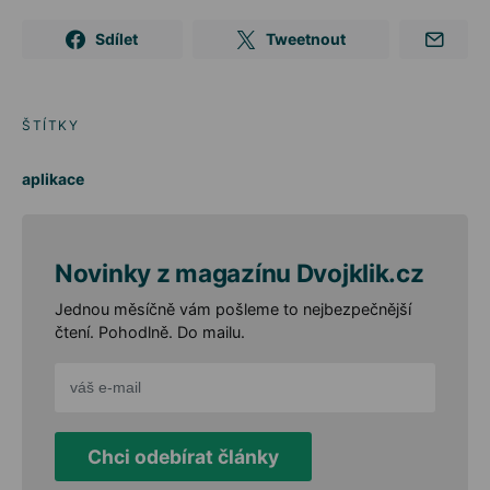
Sdílet
Tweetnout
ŠTÍTKY
aplikace
Novinky z magazínu Dvojklik.cz
Jednou měsíčně vám pošleme to nejbezpečnější
čtení. Pohodlně. Do mailu.
Chci odebírat články