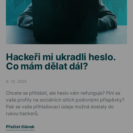
Hackeři mi ukradli heslo.
Co mám dělat dál?
9. 10. 2025
Posted on
Chcete se přihlásit, ale heslo vám nefunguje? Plní se
vaše profily na sociálních sítích podivnými příspěvky?
Pak se vaše přihlašovací údaje možná dostaly do
rukou hackerů.
Přečíst článek