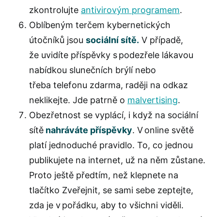
zkontrolujte
antivirovým programem
.
Oblíbeným terčem kybernetických
útočníků jsou
sociální sítě.
V případě,
že uvidíte příspěvky s podezřele lákavou
nabídkou slunečních brýlí nebo
třeba telefonu zdarma, raději na odkaz
neklikejte. Jde patrně o
malvertising
.
Obezřetnost se vyplácí, i když na sociální
sítě
nahráváte příspěvky
. V online světě
platí jednoduché pravidlo. To, co jednou
publikujete na internet, už na něm zůstane.
Proto ještě předtím, než klepnete na
tlačítko Zveřejnit, se sami sebe zeptejte,
zda je v pořádku, aby to všichni viděli.