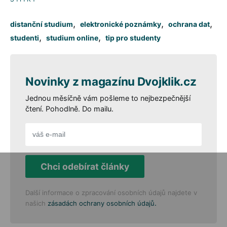
,
,
,
distanční studium
elektronické poznámky
ochrana dat
,
,
studenti
studium online
tip pro studenty
Novinky z magazínu Dvojklik.cz
Jednou měsíčně vám pošleme to nejbezpečnější
čtení. Pohodlně. Do mailu.
Chci odebírat články
Další informace o zpracování osobních údajů najdete v
.
našich
zásadách ochrany osobních údajů