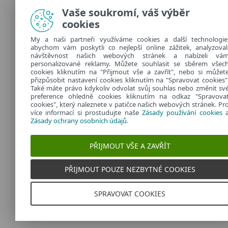
Vaše soukromí, váš výběr
cookies
My a naši partneři využíváme cookies a další technologie
abychom vám poskytli co nejlepší online zážitek, analyzoval
návštěvnost našich webových stránek a nabízeli vá
personalizované reklamy. Můžete souhlasit se sběrem všec
cookies kliknutím na "Přijmout vše a zavřít", nebo si můžet
přizpůsobit nastavení cookies kliknutím na "Spravovat cookies"
Také máte právo kdykoliv odvolat svůj souhlas nebo změnit sv
preference ohledně cookies kliknutím na odkaz "Spravova
cookies", který naleznete v patičce našich webových stránek. Pr
více informací si prostudujte naše
Zásady používání cookies
Zásady ochrany osobních údajů
.
PŘIJMOUT VŠE A ZAVŘÍT
PŘIJMOUT POUZE NEZBYTNÉ COOKIES
SPRAVOVAT COOKIES