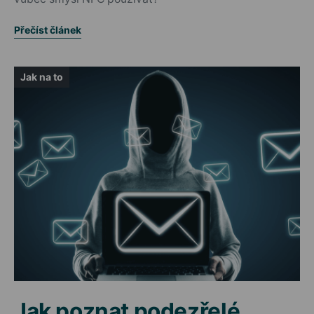
Přečíst článek
Jak na to
Jak poznat podezřelé