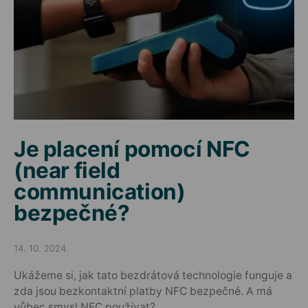
Je placení pomocí NFC
(near field
communication)
bezpečné?
14. 10. 2024
Posted on
Ukážeme si, jak tato bezdrátová technologie funguje a
zda jsou bezkontaktní platby NFC bezpečné. A má
vůbec smysl NFC používat?