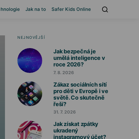
hnologie
Jak na to
Safer Kids Online
NEJNOVĚJŠÍ
Jak bezpečná je
umělá inteligence v
roce 2026?
7. 8. 2026
Zákaz sociálních sítí
pro děti v Evropě i ve
světě. Co skutečně
řeší?
31. 7. 2026
Jak získat zpátky
ukradený
instagramový účet?