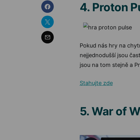
4. Proton P
Pokud nás hry na chytré
nejjednodušší jsou čas
jsou na tom stejně a P
Stahujte zde
5. War of 