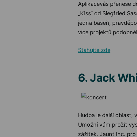
Aplikacevás přenese do
„Kiss“ od Siegfried Sa
jedna báseň, pravděp
více projektů podobné
Stahujte zde
6. Jack Wh
Hudba je další oblast, v
Umožní vám prožít vyst
zážitek. Jaunt Inc. pr