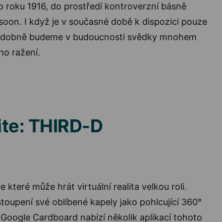
 roku 1916, do prostředí kontroverzní básně
ssoon. I když je v současné době k dispozici pouze
odobně budeme v budoucnosti svědky mnohem
ho ražení.
ite: THIRD-D
e které může hrát virtuální realita velkou roli.
oupení své oblíbené kapely jako pohlcující 360°
o Google Cardboard nabízí několik aplikací tohoto