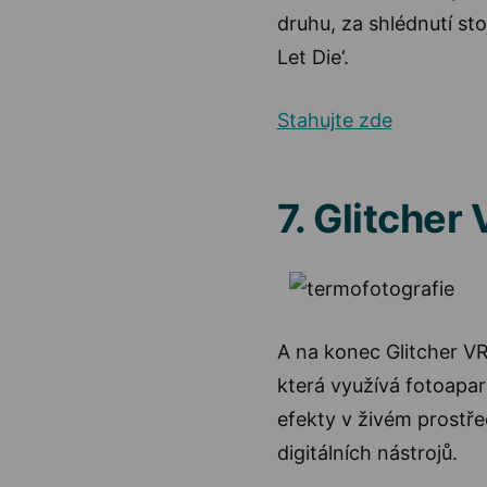
druhu, za shlédnutí st
Let Die‘.
Stahujte zde
7. Glitcher
A na konec Glitcher VR
která využívá fotoapará
efekty v živém prostř
digitálních nástrojů.