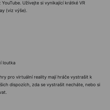
 YouTube. Užívejte si vynikající krátké VR
y (viz výše).
y pro virtuální reality mají hráče vystrašit k
ašich dispozích, zda se vystrašit necháte, nebo si
vat.