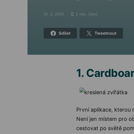
31. 3. 2015
2 min. čtení
Posted on
Sdílet
Tweetnout
1. Cardboa
První aplikace, kterou 
Není jen místem pro ob
cestovat po světě pom