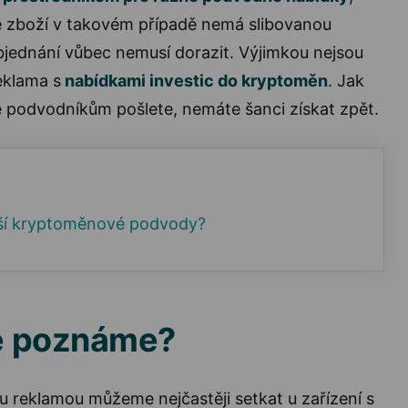
é zboží v takovém případě nemá slibovanou
bjednání vůbec nemusí dorazit. Výjimkou nejsou
eklama s
nabídkami investic do kryptoměn
. Jak
eré podvodníkům pošlete, nemáte šanci získat zpět.
jší kryptoměnové podvody?
e poznáme?
u reklamou můžeme nejčastěji setkat u zařízení s