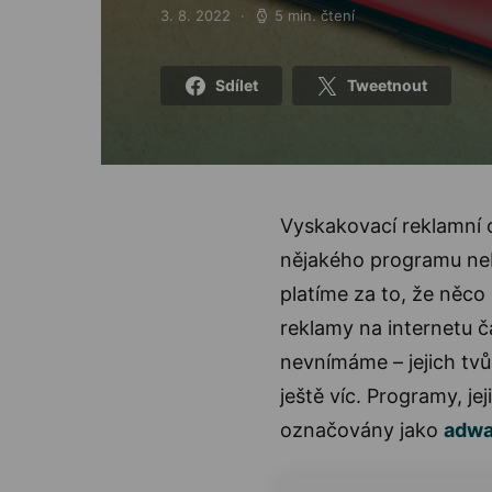
3. 8. 2022
5 min. čtení
Posted on
Sdílet
Tweetnout
Vyskakovací reklamní o
nějakého programu nebo
platíme za to, že něc
reklamy na internetu č
nevnímáme – jejich tvůr
ještě víc. Programy, je
označovány jako
adwa