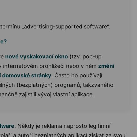
 termínu „advertising-supported software“.
je?
ře
nové vyskakovací okno
(tzv. pop-up
v internetovém prohlížeči nebo v něm
změní
í domovské stránky
. Často ho používají
itelných (bezplatných) programů, takzvaného
ančně zajistili vývoj vlastní aplikace.
adware
. Někdy je reklama naprosto legitimní
jáři a autoři bezplatných aplikací získat za svou