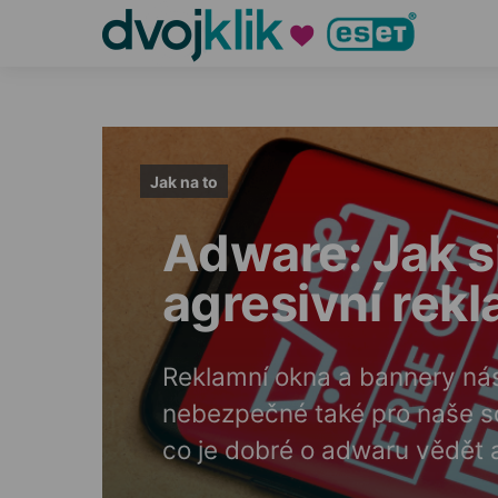
Jak na to
Adware: Jak si
agresivní rek
Reklamní okna a bannery nás
nebezpečné také pro naše so
co je dobré o adwaru vědět 