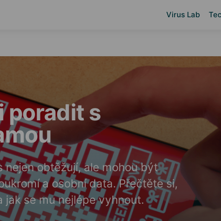
Virus Lab
Tec
 poradit s
lamou
 nejen obtěžují, ale mohou být
ukromí a osobní data. Přečtěte si,
a jak se mu nejlépe vyhnout.