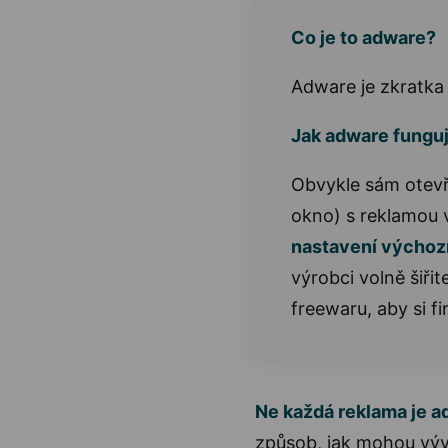
Co je to adware?
Adware je zkratka
Jak adware fungu
Obvykle sám otev
okno) s reklamou 
nastavení výchoz
výrobci volně šiř
freewaru, aby si fin
Ne každá reklama je 
způsob, jak mohou vývo