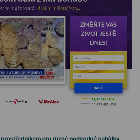
é
prostředníkem pro různé podvodné nabídky
,