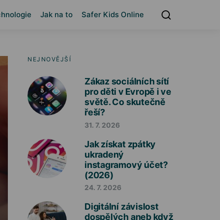
hnologie
Jak na to
Safer Kids Online
NEJNOVĚJŠÍ
Zákaz sociálních sítí
pro děti v Evropě i ve
světě. Co skutečně
řeší?
31. 7. 2026
Jak získat zpátky
ukradený
instagramový účet?
(2026)
24. 7. 2026
Digitální závislost
dospělých aneb když