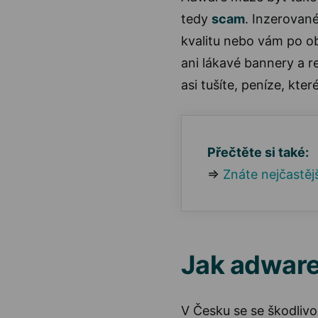
tedy
scam
. Inzerovan
kvalitu nebo vám po o
ani lákavé bannery a r
asi tušíte, peníze, kt
Přečtěte si také:
⇒
Znáte nejčastě
Jak adwar
V Česku se se škodlivo