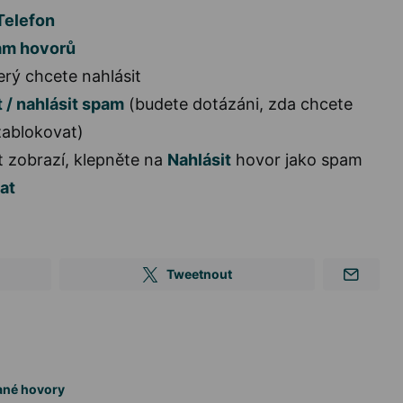
elefon
m hovorů
erý chcete nahlásit
 / nahlásit spam
(budete dotázáni, zda chcete
zablokovat)
 zobrazí, klepněte na
Nahlásit
hovor jako spam
at
Tweetnout
ané hovory