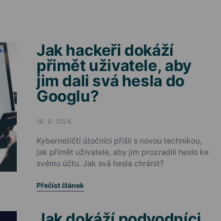
Jak hackeři dokáží
přimět uživatele, aby
jim dali svá hesla do
Googlu?
18. 9. 2024
Posted on
Kybernetičtí útočníci přišli s novou technikou,
jak přimět uživatele, aby jim prozradili heslo ke
svému účtu. Jak svá hesla chránit?
Přečíst článek
Jak dokáží podvodníci