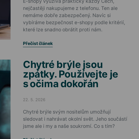
E-shopy využívá prakticky každý Čech,
nejčastěji nakupujeme z telefonu. Ten ale
nemáme dobře zabezpečený. Navíc si
vybíráme bezpečnost e-shopy podle kritérií,
které lze snadno obrátit proti nám.
Přečíst článek
Chytré brýle jsou
zpátky. Používejte je
s očima dokořán
22. 5. 2026
Posted on
Chytré brýle svým nositelům umožňují
sledovat i nahrávat okolní svět. Jeho součástí
jsme ale i my a naše soukromí. Co s tím?