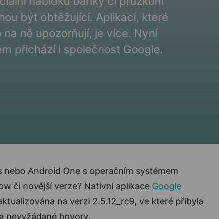
eciální nabídku banky či průzkum
ou být obtěžující. Aplikací, které
na ně upozorňují, je více. Nyní
 přichází i společnost Google.
us nebo Android One s operačním systémem
w či novější verze? Nativní aplikace
Google
tualizována na verzi 2.5.12_rc9, ve které přibyla
na nevyžádané hovory.