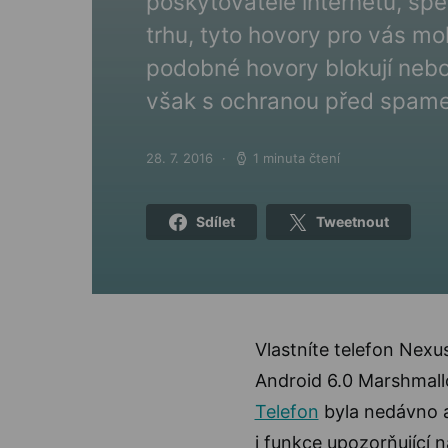
poskytovatele internetu, sp
trhu, tyto hovory pro vás moh
podobné hovory blokují nebo 
však s ochranou před spamem
28. 7. 2016
1 minuta čtení
Posted on
Sdílet
Tweetnout
Vlastníte telefon Nex
Android 6.0 Marshmallo
Telefon
byla nedávno ak
i funkce upozorňující 