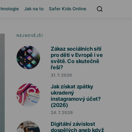
hnologie
Jak na to
Safer Kids Online
NEJNOVĚJŠÍ
Zákaz sociálních sítí
pro děti v Evropě i ve
světě. Co skutečně
řeší?
31. 7. 2026
Jak získat zpátky
ukradený
instagramový účet?
(2026)
24. 7. 2026
Digitální závislost
dospělých aneb když