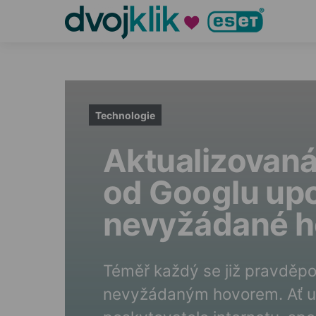
Technologie
Aktualizovaná
od Googlu up
nevyžádané h
Téměř každý se již pravděp
nevyžádaným hovorem. Ať už