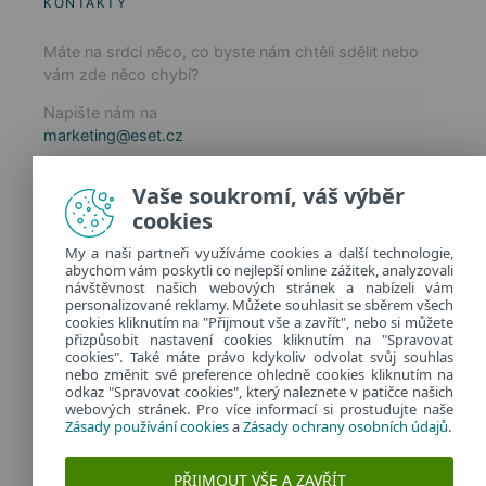
KONTAKTY
Máte na srdci něco, co byste nám chtěli sdělit nebo
vám zde něco chybí?
Napište nám na
marketing@eset.cz
Zásady používání cookies
Vaše soukromí, váš výběr
Zásady ochrany osobních údajů
cookies
Spravovat cookies
My a naši partneři využíváme cookies a další technologie,
Provozuje:
abychom vám poskytli co nejlepší online zážitek, analyzovali
ESET software spol. s r.o.
návštěvnost našich webových stránek a nabízeli vám
personalizované reklamy. Můžete souhlasit se sběrem všech
Classic 7 Business Park, Jankovcova 1037/49
cookies kliknutím na "Přijmout vše a zavřít", nebo si můžete
170 00 Praha 7, Česká republika
přizpůsobit nastavení cookies kliknutím na "Spravovat
IČ: 26467593
cookies". Také máte právo kdykoliv odvolat svůj souhlas
nebo změnit své preference ohledně cookies kliknutím na
odkaz "Spravovat cookies", který naleznete v patičce našich
webových stránek. Pro více informací si prostudujte naše
Zásady používání cookies
a
Zásady ochrany osobních údajů
.
PŘIJMOUT VŠE A ZAVŘÍT