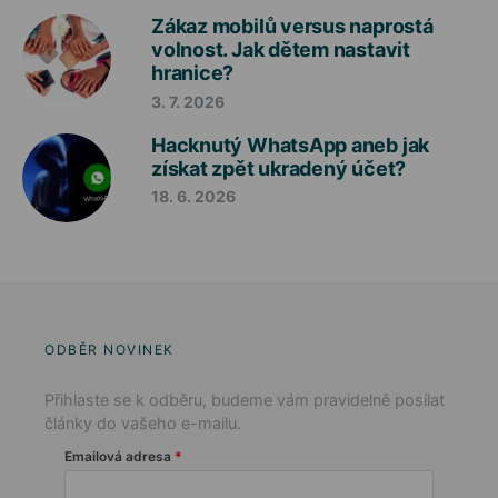
Zákaz mobilů versus naprostá
volnost. Jak dětem nastavit
hranice?
3. 7. 2026
Hacknutý WhatsApp aneb jak
získat zpět ukradený účet?
18. 6. 2026
ODBĚR NOVINEK
Přihlaste se k odběru, budeme vám pravidelně posílat
články do vašeho e-mailu.
Emailová adresa