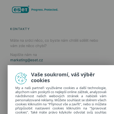
KONTAKTY
Máte na srdci něco, co byste nám chtěli sdělit nebo
vám zde něco chybí?
Napište nám na
marketing@eset.cz
Zásady používání cookies
Vaše soukromí, váš výběr
Zásady ochrany osobních údajů
cookies
Spravovat cookies
My a naši partneři využíváme cookies a další technologie,
Provozuje:
abychom vám poskytli co nejlepší online zážitek, analyzovali
ESET software spol. s r.o.
návštěvnost našich webových stránek a nabízeli vám
personalizované reklamy. Můžete souhlasit se sběrem všech
Classic 7 Business Park, Jankovcova 1037/49
cookies kliknutím na "Přijmout vše a zavřít", nebo si můžete
170 00 Praha 7, Česká republika
přizpůsobit nastavení cookies kliknutím na "Spravovat
IČ: 26467593
cookies". Také máte právo kdykoliv odvolat svůj souhlas