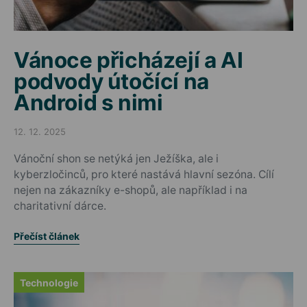
Vánoce přicházejí a AI
podvody útočící na
Android s nimi
12. 12. 2025
Posted on
Vánoční shon se netýká jen Ježíška, ale i
kyberzločinců, pro které nastává hlavní sezóna. Cílí
nejen na zákazníky e-shopů, ale například i na
charitativní dárce.
Přečíst článek
Technologie