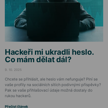
Hackeři mi ukradli heslo.
Co mám dělat dál?
9. 10. 2025
Posted on
Chcete se přihlásit, ale heslo vám nefunguje? Plní se
vaše profily na sociálních sítích podivnými příspěvky?
Pak se vaše přihlašovací údaje možná dostaly do
rukou hackerů.
Přečíst článek