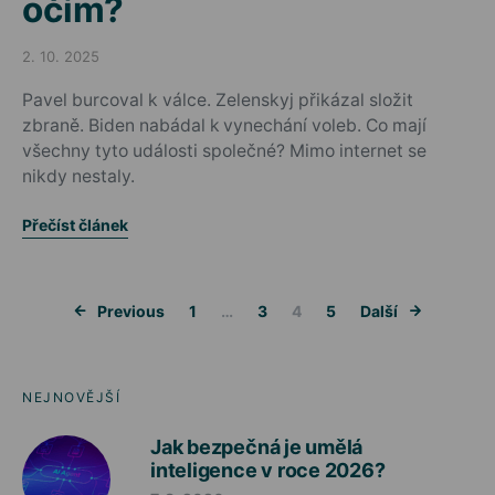
očím?
2. 10. 2025
Posted on
Pavel burcoval k válce. Zelenskyj přikázal složit
zbraně. Biden nabádal k vynechání voleb. Co mají
všechny tyto události společné? Mimo internet se
nikdy nestaly.
Přečíst článek
Stránkování 
Previous
1
…
3
4
5
Další
NEJNOVĚJŠÍ
Jak bezpečná je umělá
inteligence v roce 2026?