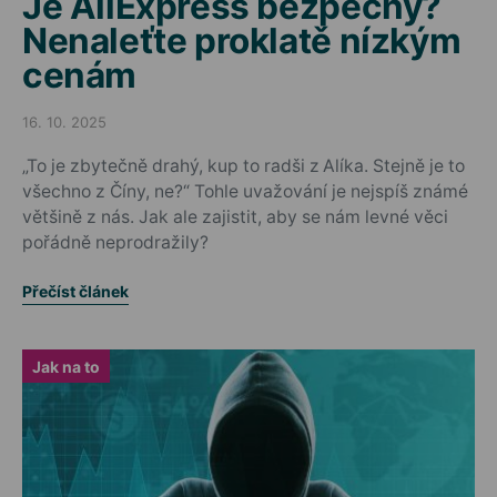
Je AliExpress bezpečný?
Nenaleťte proklatě nízkým
cenám
16. 10. 2025
Posted on
„To je zbytečně drahý, kup to radši z Alíka. Stejně je to
všechno z Číny, ne?“ Tohle uvažování je nejspíš známé
většině z nás. Jak ale zajistit, aby se nám levné věci
pořádně neprodražily?
Přečíst článek
Jak na to