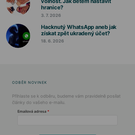
volnost. Jak dětem nastavit
hranice?
3. 7. 2026
Hacknutý WhatsApp aneb jak
získat zpět ukradený účet?
18. 6. 2026
ODBĚR NOVINEK
Přihlaste se k odběru, budeme vám pravidelně posílat
články do vašeho e-mailu.
Emailová adresa