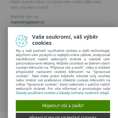
Máte na srdci něco, co byste nám chtěli sdělit nebo
vám zde něco chybí?
Napište nám na
marketing@eset.cz
Zásady používání cookies
Vaše soukromí, váš výběr
Zásady ochrany osobních údajů
cookies
Spravovat cookies
My a naši partneři využíváme cookies a další technologie,
Provozuje:
abychom vám poskytli co nejlepší online zážitek, analyzovali
ESET software spol. s r.o.
návštěvnost našich webových stránek a nabízeli vám
personalizované reklamy. Můžete souhlasit se sběrem všech
Classic 7 Business Park, Jankovcova 1037/49
cookies kliknutím na "Přijmout vše a zavřít", nebo si můžete
170 00 Praha 7, Česká republika
přizpůsobit nastavení cookies kliknutím na "Spravovat
IČ: 26467593
cookies". Také máte právo kdykoliv odvolat svůj souhlas
nebo změnit své preference ohledně cookies kliknutím na
odkaz "Spravovat cookies", který naleznete v patičce našich
webových stránek. Pro více informací si prostudujte naše
Zásady používání cookies
a
Zásady ochrany osobních údajů
.
PŘIJMOUT VŠE A ZAVŘÍT
PŘIJMOUT POUZE NEZBYTNÉ COOKIES