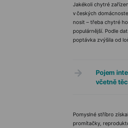
Jakékoli chytré zaříze
v českých domácnostec
nosit – třeba chytré h
populárnější. Podle da
poptávka zvýšila od lo
Pojem inte
včetně těc
Pomyslné stříbro získal
promítačky, reprodukto