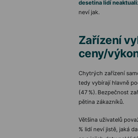
desetina lidí neaktual
neví jak.
Zařízení v
ceny/výko
Chytrých zařízení samo
tedy vybírají hlavně p
(47 %). Bezpečnost zař
pětina zákazníků.
Většina uživatelů pova
% lidí neví jistě, jaká 