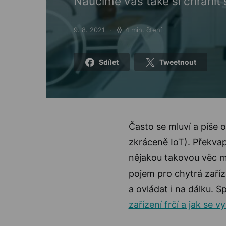
Naučíme vás také si chránit s
9. 8. 2021
4 min. čtení
Posted on
Sdílet
Tweetnout
Často se mluví a píše o
zkráceně IoT). Překvapi
nějakou takovou věc 
pojem pro chytrá zaříz
a ovládat i na dálku. 
zařízení frčí a jak se vy