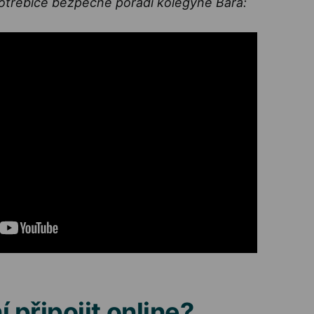
otřebiče bezpečně poradí kolegyně Bára:
í připojit online?