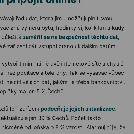
ávají řadu dat, která jim umožňují plnit svou
avač zná výměru bytu, hodinky ví, kolik km a kudy
 důležité
zaměřit se na bezpečnost těchto dat,
é zařízení být vstupní branou k dalším datům.
ytvořit minimálně dvě internetové sítě a chytré
iné, než počítače a telefony. Tak se vysavač vůbec
i nejcitlivějších dat, jakými je třeba bankovnictví.
 doplňky má jen 5 % Čechů.
telů IoT zařízení
podceňuje jejich aktualizace
.
aktualizuje jen 39 % Čechů. Počet takto
nicméně od loňska o 8 % vzrostl. Alarmující je, že