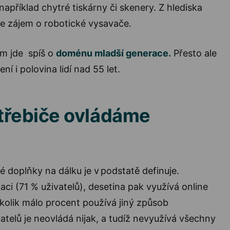
například chytré tiskárny či skenery. Z hlediska
te zájem o robotické vysavače.
ím jde spíš o
doménu mladší generace.
Přesto ale
ení i polovina lidí nad 55 let.
třebiče ovládáme
 doplňky na dálku je v podstatě definuje.
ikaci (71 % uživatelů), desetina pak využívá online
ěkolik málo procent používá jiný způsob
atelů je neovládá nijak, a tudíž nevyužívá všechny