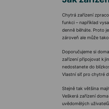
Chytrá zařízení zpracov
funkci – například vys
denně běháte. Proto je
zároveň ale může takov
Doporučujeme si doma v
zařízení připojovat k j
nedostanete do blízkost
Vlastní síť pro chytré
Stejně tak většina maji
Veškerá zařízení doma 
uvědomělých uživatelů 