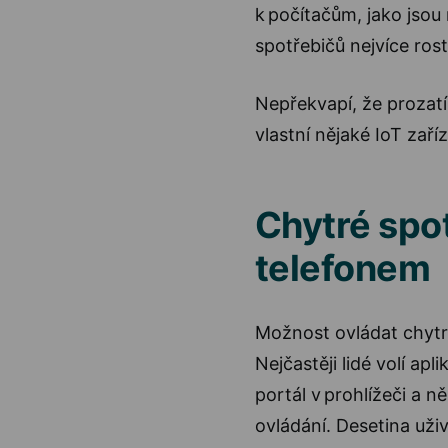
k počítačům, jako jsou 
spotřebičů nejvíce ros
Nepřekvapí, že prozat
vlastní nějaké IoT zaříz
Chytré spo
telefonem
Možnost ovládat chytré
Nejčastěji lidé volí apl
portál v prohlížeči a n
ovládání. Desetina uživ