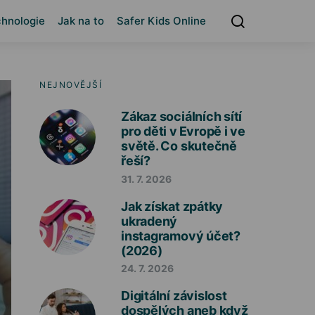
hnologie
Jak na to
Safer Kids Online
NEJNOVĚJŠÍ
Zákaz sociálních sítí
pro děti v Evropě i ve
světě. Co skutečně
řeší?
31. 7. 2026
Jak získat zpátky
ukradený
instagramový účet?
(2026)
24. 7. 2026
Digitální závislost
dospělých aneb když