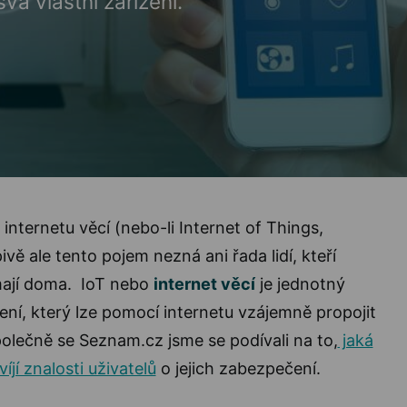
vá vlastní zařízení.
 internetu věcí (nebo-li Internet of Things,
vě ale tento pojem nezná ani řada lidí, kteří
mají doma. IoT nebo
internet věcí
je jednotný
ení, který lze pomocí internetu vzájemně propojit
Společně se Seznam.cz jsme se podívali na to,
jaká
víjí znalosti uživatelů
o jejich zabezpečení.