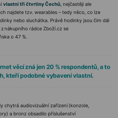
ní
vlastní tři čtvrtiny Čechů,
nejčastěji ale
h najdete tzv. wearables – tedy něco, co lze
odinky nebo sluchátka. Právě hodinky jsou čím dál
t z nákupního rádce Zboží.cz se
ňska o 47 %.
rnet věcí zná jen 20 % respondentů, a to
h, kteří podobné vybavení vlastní.
y chytrá audiovizuální zařízení (konzole,
ry) a bronz obsadilo příslušenství