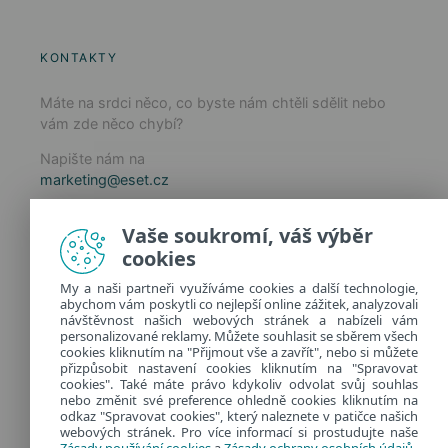
KONTAKTY
Máte na srdci něco, co byste nám chtěli sdělit nebo
vám zde něco chybí?
Napište nám na
marketing@eset.cz
Zásady používání cookies
Vaše soukromí, váš výběr
Zásady ochrany osobních údajů
cookies
Spravovat cookies
My a naši partneři využíváme cookies a další technologie,
Provozuje:
abychom vám poskytli co nejlepší online zážitek, analyzovali
ESET software spol. s r.o.
návštěvnost našich webových stránek a nabízeli vám
personalizované reklamy. Můžete souhlasit se sběrem všech
Classic 7 Business Park, Jankovcova 1037/49
cookies kliknutím na "Přijmout vše a zavřít", nebo si můžete
170 00 Praha 7, Česká republika
přizpůsobit nastavení cookies kliknutím na "Spravovat
IČ: 26467593
cookies". Také máte právo kdykoliv odvolat svůj souhlas
nebo změnit své preference ohledně cookies kliknutím na
odkaz "Spravovat cookies", který naleznete v patičce našich
webových stránek. Pro více informací si prostudujte naše