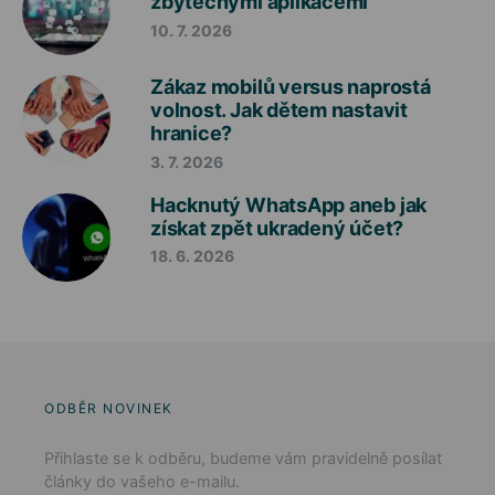
zbytečnými aplikacemi
10. 7. 2026
Zákaz mobilů versus naprostá
volnost. Jak dětem nastavit
hranice?
3. 7. 2026
Hacknutý WhatsApp aneb jak
získat zpět ukradený účet?
18. 6. 2026
ODBĚR NOVINEK
Přihlaste se k odběru, budeme vám pravidelně posílat
články do vašeho e-mailu.