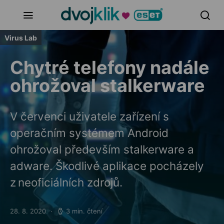
Virus Lab
Chytré telefony nadále
ohrožoval stalkerware
V červenci uživatele zařízení s
operačním systémem Android
ohrožoval především stalkerware a
adware. Škodlivé aplikace pocházely
z neoficiálních zdrojů.
28. 8. 2020
3 min. čtení
Posted on