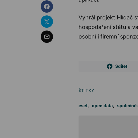
Vyhrál projekt Hlídač s
hospodaření státu a vaz
osobní i firemní sponz
Sdílet
ŠTÍTKY
,
,
eset
open data
společné 