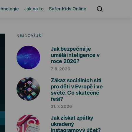
hnologie
Jak na to
Safer Kids Online
NEJNOVĚJŠÍ
Jak bezpečná je
umělá inteligence v
roce 2026?
7. 8. 2026
Zákaz sociálních sítí
pro děti v Evropě i ve
světě. Co skutečně
řeší?
31. 7. 2026
Jak získat zpátky
ukradený
instagramový účet?