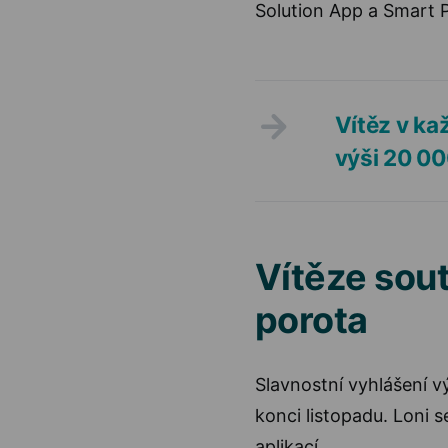
Solution App a Smart 
Vítěz v ka
výši 20 00
Vítěze sou
porota
Slavnostní vyhlášení v
konci listopadu. Loni 
aplikací.