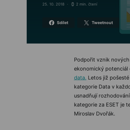
25. 10. 2018
2 min. čtení
Posted on
Sdílet
Tweetnout
Podpořit vznik nových 
ekonomický potenciál
data.
Letos již pošesté
kategorie Data v každod
usnadňují rozhodování
kategorie za ESET je t
Miroslav Dvořák.