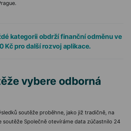
Prague.
ždé kategorii obdrží finanční odměnu ve
0 Kč pro další rozvoj aplikace.
těže vybere odborná
ýsledků soutěže proběhne, jako již tradičně, na
se soutěže Společně otevíráme data zúčastnilo 24