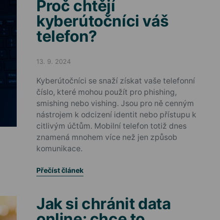
Proč chtějí
kyberútočníci váš
telefon?
13. 9. 2024
Posted on
Kyberútočníci se snaží získat vaše telefonní
číslo, které mohou použít pro phishing,
smishing nebo vishing. Jsou pro ně cenným
nástrojem k odcizení identit nebo přístupu k
citlivým účtům. Mobilní telefon totiž dnes
znamená mnohem více než jen způsob
komunikace.
Přečíst článek
Jak si chránit data
online: chce to