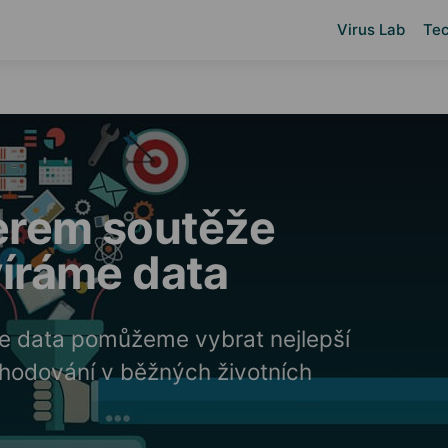
Virus Lab
Tec
erem soutěže
íráme data
me data pomůžeme vybrat nejlepší
zhodování v běžných životních