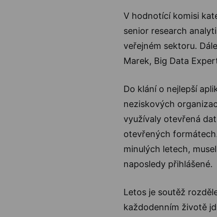
V hodnotící komisi kat
senior research analyt
veřejném sektoru. Dále 
Marek, Big Data Expert
Do klání o nejlepší apl
neziskových organizací
využívaly otevřená dat
otevřených formátech. 
minulých letech, musela
naposledy přihlášené.
Letos je soutěž rozděl
každodenním životě jde