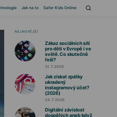
hnologie
Jak na to
Safer Kids Online
NEJNOVĚJŠÍ
Zákaz sociálních sítí
pro děti v Evropě i ve
světě. Co skutečně
řeší?
31. 7. 2026
Jak získat zpátky
ukradený
instagramový účet?
(2026)
24. 7. 2026
Digitální závislost
dospělých aneb když