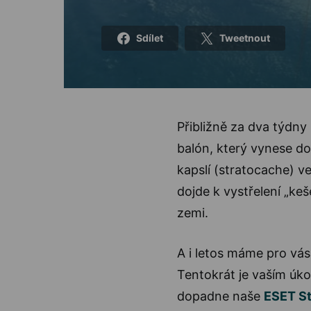
Sdílet
Tweetnout
Přibližně za dva týdny
balón, který vynese do
kapslí (stratocache) 
dojde k vystřelení „ke
zemi.
A i letos máme pro vá
Tentokrát je vaším úk
dopadne naše
ESET S