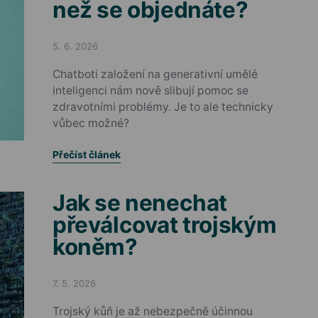
než se objednáte?
5. 6. 2026
Posted on
Chatboti založení na generativní umělé
inteligenci nám nově slibují pomoc se
zdravotními problémy. Je to ale technicky
vůbec možné?
Přečíst článek
Jak se nenechat
převálcovat trojským
koněm?
7. 5. 2026
Posted on
Trojský kůň je až nebezpečně účinnou