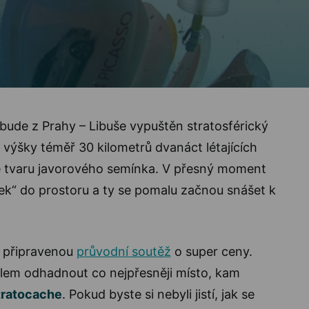
 bude z Prahy – Libuše vypuštěn stratosférický
 výšky téměř 30 kilometrů dvanáct létajících
ve tvaru javorového semínka. V přesný moment
šek“ do prostoru a ty se pomalu začnou snášet k
s připravenou
průvodní soutěž
o super ceny.
olem odhadnout co nejpřesněji místo, kam
tratocache
. Pokud byste si nebyli jistí, jak se