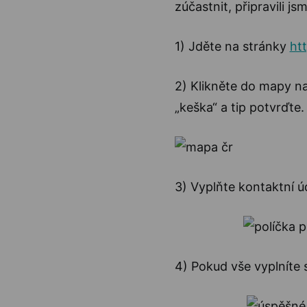
zúčastnit, připravili js
1) Jděte na stránky
htt
2) Klikněte do mapy na
„keška“ a tip potvrďte.
3) Vyplňte kontaktní ú
4) Pokud vše vyplníte 