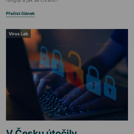
fungují a jak se chránit?
Přečíst článek
Virus Lab
V Česku útočily