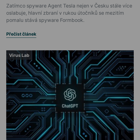
Zatímco spyware Agent Tesla nejen v Česku stále více
oslabuje, hlavní zbraní v rukou útočníků se mezitím
pomalu stává spyware Formbook.
Přečíst článek
Virus Lab