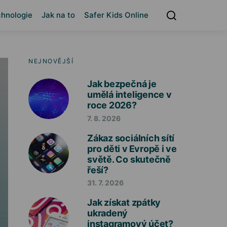
hnologie
Jak na to
Safer Kids Online
NEJNOVĚJŠÍ
Jak bezpečná je
umělá inteligence v
roce 2026?
7. 8. 2026
Zákaz sociálních sítí
pro děti v Evropě i ve
světě. Co skutečně
řeší?
31. 7. 2026
Jak získat zpátky
ukradený
instagramový účet?