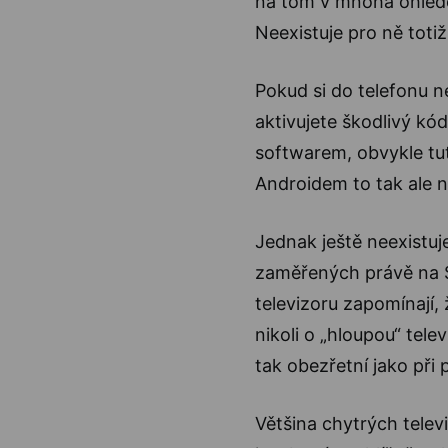
na tom v mnoha ohlede
Neexistuje pro ně toti
Pokud si do telefonu n
aktivujete škodlivý kó
softwarem, obvykle tut
Androidem to tak ale n
Jednak ještě neexistuj
zaměřených právě na S
televizoru zapomínají,
nikoli o „hloupou“ tele
tak obezřetní jako při
Většina chytrých telev