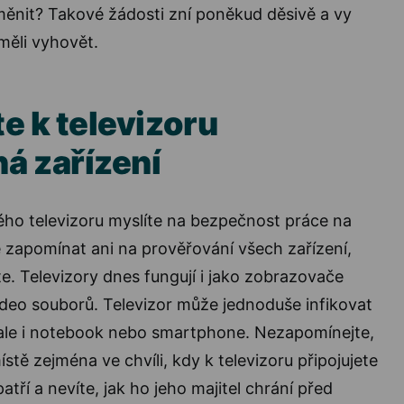
měnit? Takové žádosti zní poněkud děsivě a vy
měli vyhovět.
e k televizoru
á zařízení
vého televizoru myslíte na bezpečnost práce na
e zapomínat ani na prověřování všech zařízení,
te. Televizory dnes fungují i jako zobrazovače
video souborů. Televizor může jednoduše infikovat
ale i notebook nebo smartphone. Nezapomínejte,
stě zejména ve chvíli, kdy k televizoru připojujete
atří a nevíte, jak ho jeho majitel chrání před