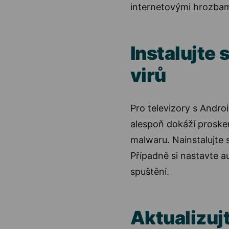
internetovými hrozbam
Instalujte 
virů
Pro televizory s Androi
alespoň dokáží prosken
malwaru. Nainstalujte si
Případně si nastavte a
spuštění.
Aktualizuj