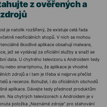
tahujte z ověřených a
 zdrojů
 je natolik rozšířený, že existuje celá řada
včetně neoficiálních shopů. V nich se mohou
tenciálně škodlivé aplikace obsahují malware,
ce, jež se vydávají za oficiální služby a snaží se
obní data. U chytrého televizoru s Androidem tedy
bletu nebo smartphonu, že aplikace je vhodné
lních zdrojů a i tam je třeba si nejprve přečíst
telů a recenze. Bohužel, i do oficiálních obchodů
šné aplikace. Dávejte tedy přednost produktům
em. Na chytrých televizorech s Androidem je v
pnuta položka „Neznámé zdroje“ pro stahování