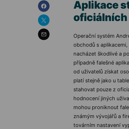
Aplikace s
oficiálních
Operační systém Android
obchodů s aplikacemi, 
nacházet škodlivé a po
případně falešné aplika
od uživatelů získat os
platí stejně jako u ta
stahovat pouze z oficiá
hodnocení jiných uživa
mohou proniknout fale
známým vývojářů a fir
továrním nastavení vy