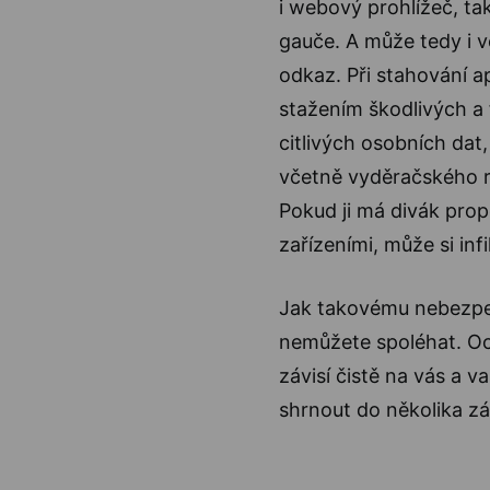
i webový prohlížeč, ta
gauče. A může tedy i v
odkaz. Při stahování a
stažením škodlivých a 
citlivých osobních dat
včetně vyděračského r
Pokud ji má divák pro
zařízeními, může si infi
Jak takovému nebezpeč
nemůžete spoléhat. Oc
závisí čistě na vás a
shrnout do několika zá