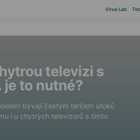
Virus Lab
Tec
hytrou televizi s
je to nutné?
roidem bývají častým terčem útoků
mu i u chytrých televizorů s tímto