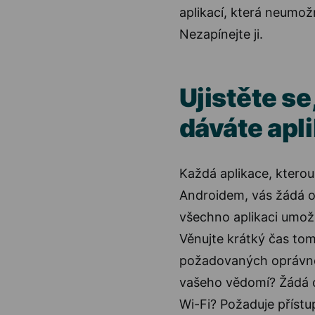
aplikací, která neumož
Nezapínejte ji.
Ujistěte se
dáváte apl
Každá aplikace, kterou 
Androidem, vás žádá o
všechno aplikaci umožní
Věnujte krátký čas to
požadovaných oprávněn
vašeho vědomí? Žádá o
Wi-Fi? Požaduje přístu