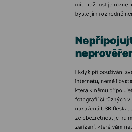
mít možnost je různě 
byste jim rozhodně ne
Nepřipojujt
neprověřen
I když při používání s
internetu, neměli byst
která k němu připojuje
fotografií či různých 
nakažená USB fleška, 
že obezřetnost je na mí
zařízení, které vám nep