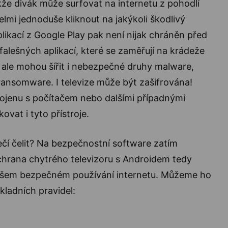
kže divák může surfovat na internetu z pohodlí
elmi jednoduše kliknout na jakýkoli škodlivý
plikací z Google Play pak není nijak chráněn před
falešných aplikací, které se zaměřují na krádeže
, ale mohou šířit i nebezpečné druhy malware,
ansomware. I televize může být zašifrována!
pojenu s počítačem nebo dalšími případnými
kovat i tyto přístroje.
í čelit? Na bezpečnostní software zatím
hrana chytrého televizoru s Androidem tedy
 vašem bezpečném používání internetu. Můžeme ho
kladních pravidel: