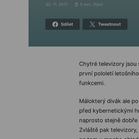
30. 11. 2017
5 min. čtení
Posted on
Sdílet
Tweetnout
Chytré televizory jsou
první pololetí letošníh
funkcemi.
Málokterý divák ale po 
před kybernetickými hr
naprosto stejně dobře
Zvláště pak televizory,