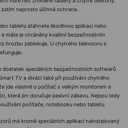
ch hůře než zmíněné tablety a chytré telefony.
ž zatím naprosto účinná ochrana.
ebo tabletu stáhnete škodlivou aplikaci nebo
d a máte je chráněny kvalitní bezpečnostním
o hrozbu zablokuje. U chytrého televizoru s
efunguje.
e dostatek speciálních bezpečnostních softwarů
mart TV a diváci také při používání chytrého
 že jde vlastně o počítač s velkým monitorem a
vizi, která jim doručuje pasivní zábavu. Nejsou tedy
 používání počítače, notebooku nebo tabletu.
izorů má kromě speciálních aplikací nainstalovaný