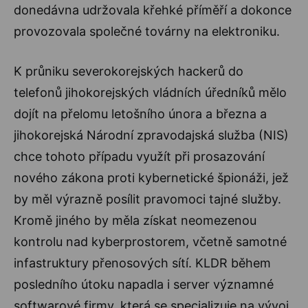
donedávna udržovala křehké příměří a dokonce
provozovala společné továrny na elektroniku.
K průniku severokorejských hackerů do
telefonů jihokorejských vládních úředníků mělo
dojít na přelomu letošního února a března a
jihokorejská Národní zpravodajská služba (NIS)
chce tohoto případu využít při prosazování
nového zákona proti kybernetické špionáži, jež
by měl výrazně posílit pravomoci tajné služby.
Kromě jiného by měla získat neomezenou
kontrolu nad kyberprostorem, včetně samotné
infastruktury přenosových sítí. KLDR během
posledního útoku napadla i server významné
softwarové firmy, která se specializuje na vývoj