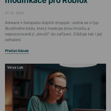
modifikace pro Roblox
27. 12. 2024
Posted on
Adware v listopadu doplnil dropper. Jedná se o typ
škodlivého kódu, který maskuje jinou hrozbu a
nepozorovaně ji „doručí“ do zařízení. Ztěžuje tak i její
odhalení.
Přečíst článek
Virus Lab