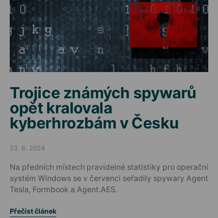
Trojice známých spywarů
opět kralovala
kyberhrozbám v Česku
23. 8. 2024
Posted on
Na předních místech pravidelné statistiky pro operační
systém Windows se v červenci seřadily spywary Agent
Tesla, Formbook a Agent.AES.
Přečíst článek