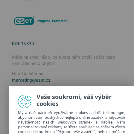
KONTAKTY
Máte na srdci něco, co byste nám chtěli sdělit nebo
vám zde něco chybí?
Napište nám na
marketing@eset.cz
Zásady používání cookies
Vaše soukromí, váš výběr
Zásady ochrany osobních údajů
cookies
Spravovat cookies
My a naši partneři využíváme cookies a další technologie,
Provozuje:
abychom vám poskytli co nejlepší online zážitek, analyzovali
ESET software spol. s r.o.
návštěvnost našich webových stránek a nabízeli vám
personalizované reklamy. Můžete souhlasit se sběrem všech
Classic 7 Business Park, Jankovcova 1037/49
cookies kliknutím na "Přijmout vše a zavřít", nebo si můžete
170 00 Praha 7, Česká republika