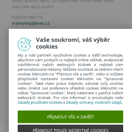
Máte na srdci něco, co byste nám chtěli sdělit nebo
vám zde něco chybí?
Napište nám na
marketing@eset.cz
Zásady používání cookies
Vaše soukromí, váš výběr
Zásady ochrany osobních údajů
cookies
Spravovat cookies
My a naši partneři využíváme cookies a další technologie,
Provozuje:
abychom vám poskytli co nejlepší online zážitek, analyzovali
ESET software spol. s r.o.
návštěvnost našich webových stránek a nabízeli vám
personalizované reklamy. Můžete souhlasit se sběrem všech
Classic 7 Business Park, Jankovcova 1037/49
cookies kliknutím na "Přijmout vše a zavřít", nebo si můžete
170 00 Praha 7, Česká republika
přizpůsobit nastavení cookies kliknutím na "Spravovat
IČ: 26467593
cookies". Také máte právo kdykoliv odvolat svůj souhlas
nebo změnit své preference ohledně cookies kliknutím na
odkaz "Spravovat cookies", který naleznete v patičce našich
webových stránek. Pro více informací si prostudujte naše
Zásady používání cookies
a
Zásady ochrany osobních údajů
.
PŘIJMOUT VŠE A ZAVŘÍT
PŘIJMOUT POUZE NEZBYTNÉ COOKIES