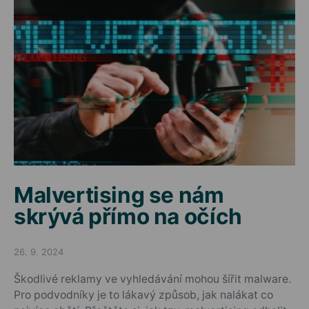
Malvertising se nám
skrývá přímo na očích
26. 9. 2024
Posted on
Škodlivé reklamy ve vyhledávání mohou šířit malware.
Pro podvodníky je to lákavý způsob, jak nalákat co