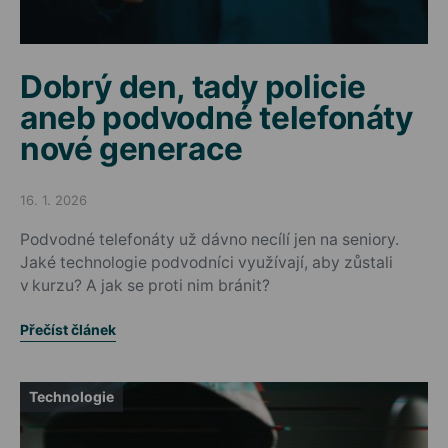
Dobrý den, tady policie
aneb podvodné telefonáty
nové generace
16. 1. 2026
Posted on
Podvodné telefonáty už dávno necílí jen na seniory.
Jaké technologie podvodníci využívají, aby zůstali
v kurzu? A jak se proti nim bránit?
Přečíst článek
Technologie