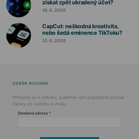
získat zpět ukradený účet?
18. 6. 2026
CapCut: neškodná kreativita,
nebo šedá eminence TikToku?
12. 6. 2026
ODBĚR NOVINEK
Přihlaste se k odběru, budeme vám pravidelně posílat
články do vašeho e-mailu.
Emailová adresa