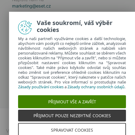
marketing@eset.cz
Zásady používání cookies
Vaše soukromí, váš výběr
Zásady ochrany osobních údajů
cookies
Spravovat cookies
My a naši partneři využíváme cookies a další technologie,
Provozuje:
abychom vám poskytli co nejlepší online zážitek, analyzovali
ESET software spol. s r.o.
návštěvnost našich webových stránek a nabízeli vám
personalizované reklamy. Můžete souhlasit se sběrem všech
Classic 7 Business Park, Jankovcova 1037/49
cookies kliknutím na "Přijmout vše a zavřít", nebo si můžete
170 00 Praha 7, Česká republika
přizpůsobit nastavení cookies kliknutím na "Spravovat
IČ: 26467593
cookies". Také máte právo kdykoliv odvolat svůj souhlas
nebo změnit své preference ohledně cookies kliknutím na
odkaz "Spravovat cookies", který naleznete v patičce našich
webových stránek. Pro více informací si prostudujte naše
Zásady používání cookies
a
Zásady ochrany osobních údajů
.
PŘIJMOUT VŠE A ZAVŘÍT
PŘIJMOUT POUZE NEZBYTNÉ COOKIES
Dvojklik.cz
SPRAVOVAT COOKIES
Vytvořeno v
ESETu
| © 2026 | Všechna práva