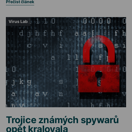
Přečíst článek
Virus Lab
Trojice známých spywarů
opět kralovala