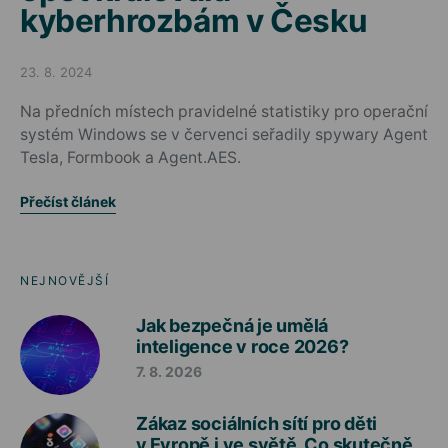
kyberhrozbám v Česku
23. 8. 2024
Posted on
Na předních místech pravidelné statistiky pro operační
systém Windows se v červenci seřadily spywary Agent
Tesla, Formbook a Agent.AES.
Přečíst článek
NEJNOVĚJŠÍ
Jak bezpečná je umělá
inteligence v roce 2026?
7. 8. 2026
Zákaz sociálních sítí pro děti
v Evropě i ve světě. Co skutečně