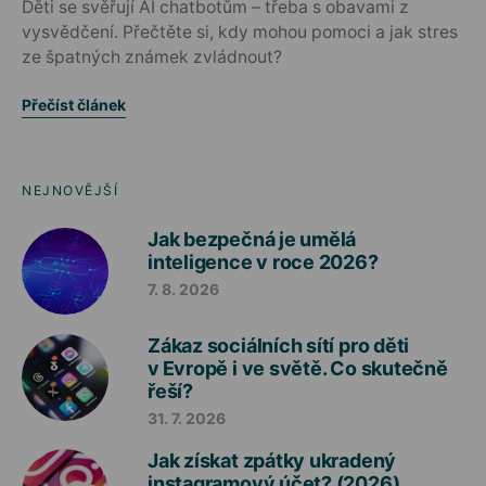
Děti se svěřují AI chatbotům – třeba s obavami z
vysvědčení. Přečtěte si, kdy mohou pomoci a jak stres
ze špatných známek zvládnout?
Přečíst článek
NEJNOVĚJŠÍ
Jak bezpečná je umělá
inteligence v roce 2026?
7. 8. 2026
Zákaz sociálních sítí pro děti
v Evropě i ve světě. Co skutečně
řeší?
31. 7. 2026
Jak získat zpátky ukradený
instagramový účet? (2026)