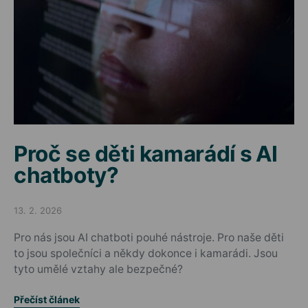
Proč se děti kamarádí s AI
chatboty?
13. 2. 2026
Posted on
Pro nás jsou AI chatboti pouhé nástroje. Pro naše děti
to jsou společníci a někdy dokonce i kamarádi. Jsou
tyto umělé vztahy ale bezpečné?
Přečíst článek