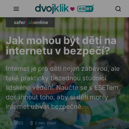
Jak mohou být děti na
internetu v bezpečí?
Internet je pro děti nejen zábavou, ale
také prakticky bezednou studnicí
lidského vědění. Naučte se s ESETem
dosáhnout toho, aby si děti mohly
internet užívat bezpečně.
7. 3. 2022
2 min. čtení
Posted on