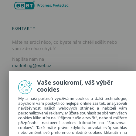
KONTAKTY
Máte na srdci něco, co byste nám chtěli sdělit nebo
vám zde něco chybí?
Napište nám na
marketing@eset.cz
Zásady používání cookies
Vaše soukromí, váš výběr
Zásady ochrany osobních údajů
cookies
Spravovat cookies
My a naši partneři využíváme cookies a další technologie,
Provozuje:
abychom vám poskytli co nejlepší online zážitek, analyzovali
ESET software spol. s r.o.
návštěvnost našich webových stránek a nabízeli vám
personalizované reklamy. Můžete souhlasit se sběrem všech
Classic 7 Business Park, Jankovcova 1037/49
cookies kliknutím na "Přijmout vše a zavřít", nebo si můžete
170 00 Praha 7, Česká republika
přizpůsobit nastavení cookies kliknutím na "Spravovat
IČ: 26467593
cookies". Také máte právo kdykoliv odvolat svůj souhlas
nebo změnit své preference ohledně cookies kliknutím na