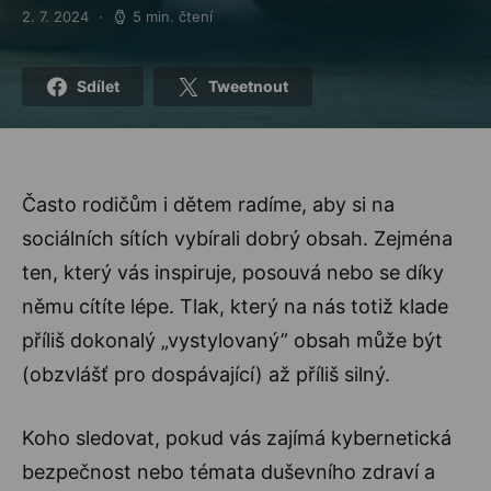
2. 7. 2024
5 min. čtení
Posted on
Sdílet
Tweetnout
Často rodičům i dětem radíme, aby si na
sociálních sítích vybírali dobrý obsah. Zejména
ten, který vás inspiruje, posouvá nebo se díky
němu cítíte lépe. Tlak, který na nás totiž klade
příliš dokonalý „vystylovaný” obsah může být
(obzvlášť pro dospávající) až příliš silný.
Koho sledovat, pokud vás zajímá kybernetická
bezpečnost nebo témata duševního zdraví a