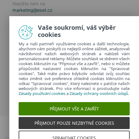
Napište nám na
marketing@eset.cz
Zásady používání cookies
Vaše soukromí, váš výběr
Zásady ochrany osobních údajů
cookies
Spravovat cookies
My a naši partneři využíváme cookies a další technologie,
Provozuje:
abychom vám poskytli co nejlepší online zážitek, analyzovali
ESET software spol. s r.o.
návštěvnost našich webových stránek a nabízeli vám
personalizované reklamy. Můžete souhlasit se sběrem všech
Classic 7 Business Park, Jankovcova 1037/49
cookies kliknutím na "Přijmout vše a zavřít", nebo si můžete
170 00 Praha 7, Česká republika
přizpůsobit nastavení cookies kliknutím na "Spravovat
IČ: 26467593
cookies". Také máte právo kdykoliv odvolat svůj souhlas
nebo změnit své preference ohledně cookies kliknutím na
odkaz "Spravovat cookies", který naleznete v patičce našich
webových stránek. Pro více informací si prostudujte naše
Zásady používání cookies
a
Zásady ochrany osobních údajů
.
PŘIJMOUT VŠE A ZAVŘÍT
PŘIJMOUT POUZE NEZBYTNÉ COOKIES
Dvojklik.cz
SPRAVOVAT COOKIES
Vytvořeno v
ESETu
| © 2026 | Všechna práva