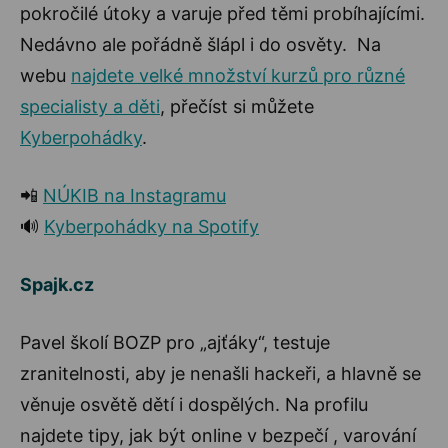
pokročilé útoky a varuje před těmi probíhajícími.
Nedávno ale pořádně šlápl i do osvěty. Na
webu
najdete velké množství kurzů pro různé
specialisty a děti
, přečíst si můžete
Kyberpohádky
.
📲
NÚKIB na Instagramu
🔊
Kyberpohádky na Spotify
Spajk.cz
Pavel školí BOZP pro „ajťáky“, testuje
zranitelnosti, aby je nenašli hackeři, a hlavně se
věnuje osvětě dětí i dospělých. Na profilu
najdete tipy, jak být online v bezpečí , varování