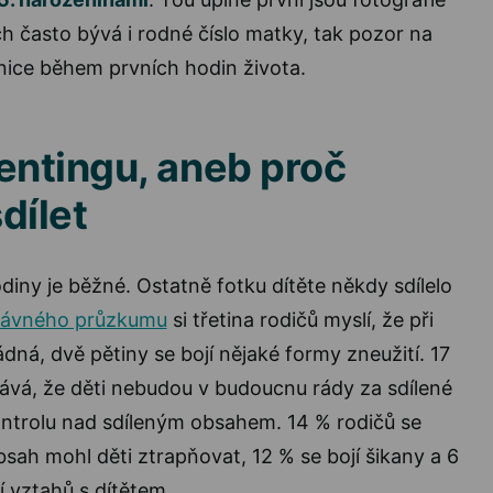
ch často bývá i rodné číslo matky, tak pozor na
nice během prvních hodin života.
entingu, aneb proč
dílet
odiny je běžné. Ostatně fotku dítěte někdy sdílelo
ávného průzkumu
si třetina rodičů myslí, že při
žádná, dvě pětiny se bojí nějaké formy zneužití. 17
ává, že děti nebudou v budoucnu rády za sdílené
ontrolu nad sdíleným obsahem. 14 % rodičů se
bsah mohl děti ztrapňovat, 12 % se bojí šikany a 6
 vztahů s dítětem.