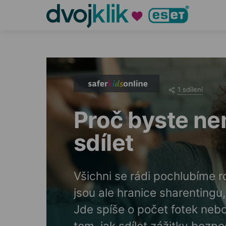
1 sdílení
Proč byste ne
sdílet
Všichni se rádi pochlubíme 
jsou ale hranice sharentingu
Jde spíše o počet fotek neb
tom, jak sdílet zážitky bezp