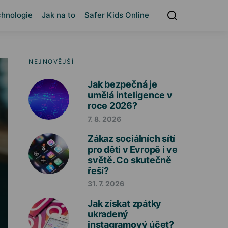
hnologie
Jak na to
Safer Kids Online
NEJNOVĚJŠÍ
Jak bezpečná je
umělá inteligence v
roce 2026?
7. 8. 2026
Zákaz sociálních sítí
pro děti v Evropě i ve
světě. Co skutečně
řeší?
31. 7. 2026
Jak získat zpátky
ukradený
instagramový účet?