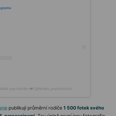
tagramu
Dětská psycholožka ❤️ (@detska_psycholozka)
ánie
publikují průměrní rodiče
1 500 fotek svého
 5. narozeninami
. Tou úplně první jsou fotografie