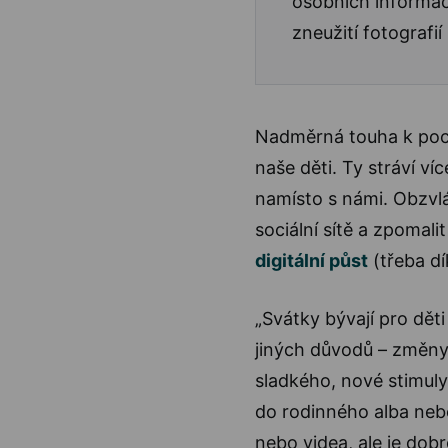
osobních informac
zneužití fotografií
Nadměrná touha k poch
naše děti. Ty stráví ví
namísto s námi. Obzvl
sociální sítě a zpomali
digitální půst
(třeba dí
„Svátky bývají pro dět
jiných důvodů – změn
sladkého, nové stimuly
do rodinného alba neb
nebo videa, ale je dobr