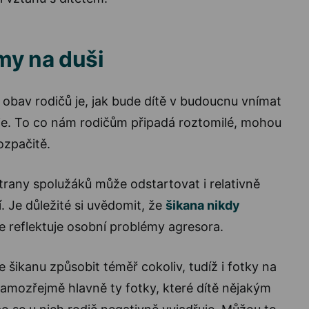
ámy na duši
 obav rodičů je, jak bude dítě v budoucnu vnímat
fie. To co nám rodičům připadá roztomilé, mohou
ozpačitě.
rany spolužáků může odstartovat i relativně
. Je důležité si uvědomit, že
šikana nikdy
še reflektuje osobní problémy agresora.
šikanu způsobit téměř cokoliv, tudíž i fotky na
 samozřejmě hlavně ty fotky, které dítě nějakým