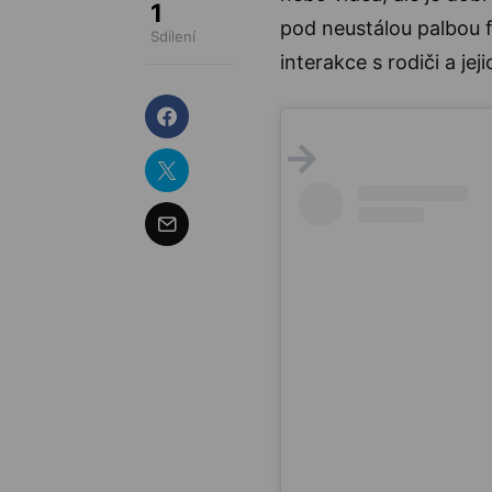
1
pod neustálou palbou f
Sdílení
interakce s rodiči a je