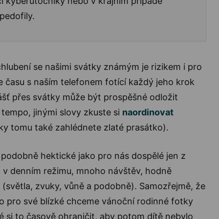
í kyberútočníky nebo v krajním případě
 pedofily.
lubení se našimi svátky známým je rizikem i pro
ce času s naším telefonem fotící každý jeho krok
ášť přes svátky může být prospěšné odložit
t tempo, jinými slovy zkuste si
naordinovat
ky tomu také zahlédnete zlaté prasátko).
i podobně hektické jako pro nás dospělé jen z
y v denním režimu, mnoho návštěv, hodně
 (světla, zvuky, vůně a podobně). Samozřejmě, že
o pro své blízké chceme vánoční rodinné fotky
é si to časově ohraničit, aby potom dítě nebylo