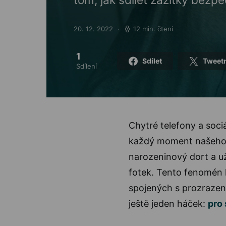
20. 12. 2022
12 min. čtení
Posted on
1
Sdílet
Tweet
Sdílení
Chytré telefony a soci
každý moment našeho ži
narozeninový dort a už
fotek. Tento fenomén 
spojených s prozrazení
ještě jeden háček:
pro