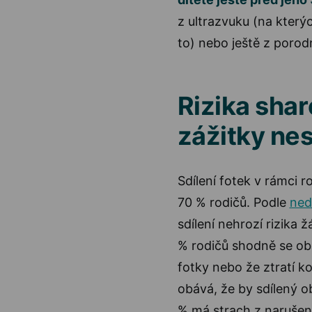
z ultrazvuku (na který
to) nebo ještě z porod
Rizika shar
zážitky nes
Sdílení fotek v rámci r
70 % rodičů. Podle
ned
sdílení nehrozí rizika 
% rodičů shodně se ob
fotky nebo že ztratí k
obává, že by sdílený o
% má strach z narušení