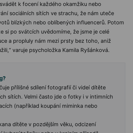
svádět k focení každého okamžiku nebo
í sociálních sítích ve strachu, že nám uteče
votů blízkých nebo oblíbených influencerů. Potom
e si po svátcích uvědomíme, že jsme je celé
ruce a propluly nám mezi prsty bez toho, aniž
žili,“ varuje psycholožka Kamila Ryšánková.
ng?
e přílišné sdílení fotografií či videí dítěte
ch sítích. Velmi často jde o fotky i v intimních
uacích (například koupání miminka nebo
šikana dítěte v pozdějším věku, odcizení