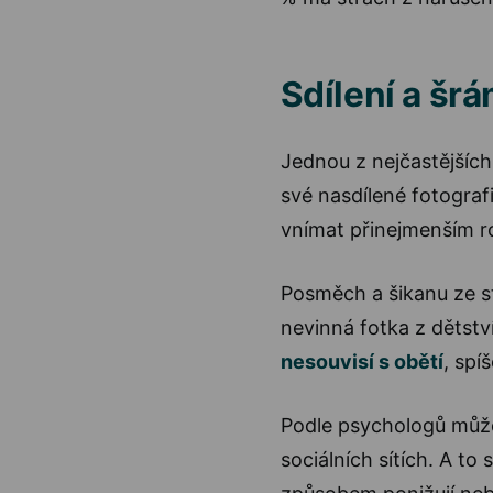
Sdílení a šr
Jednou z nejčastějších
své nasdílené fotogra
vnímat přinejmenším r
Posměch a šikanu ze st
nevinná fotka z dětství
nesouvisí s obětí
, spí
Podle psychologů může 
sociálních sítích. A to