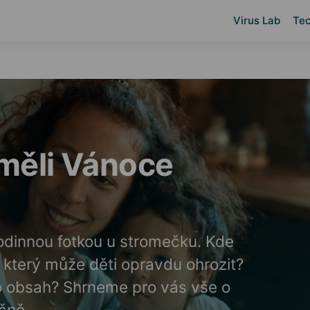
Virus Lab
Tec
měli Vánoce
rodinnou fotkou u stromečku. Kde
, který může děti opravdu ohrozit?
o obsah? Shrneme pro vás vše o
ečně.