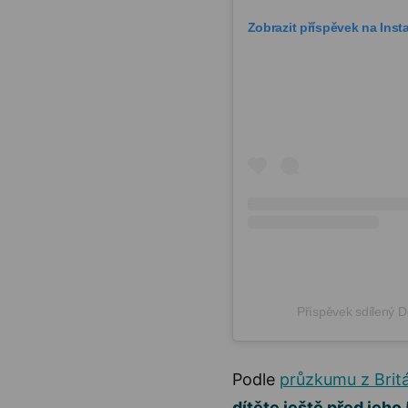
Zobrazit příspěvek na Ins
Příspěvek sdílený 
Podle
průzkumu z Brit
dítěte ještě před jeho