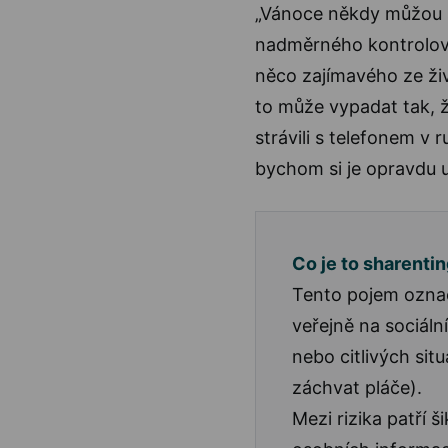
„Vánoce někdy můžou 
nadměrného kontrolován
něco zajímavého ze ži
to může vypadat tak, ž
strávili s telefonem v 
bychom si je opravdu u
Co je to sharenti
Tento pojem označuj
veřejně na sociální
nebo citlivých sit
záchvat pláče).
Mezi rizika patří 