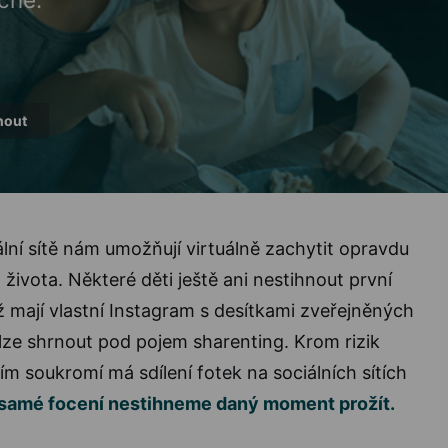
nout
ální sítě nám umožňují virtuálně zachytit opravdu
vota. Některé děti ještě ani nestihnout první
 mají vlastní Instagram s desítkami zveřejněných
lze shrnout pod pojem sharenting. Krom rizik
m soukromí má sdílení fotek na sociálních sítích
 samé focení nestihneme daný moment prožít.