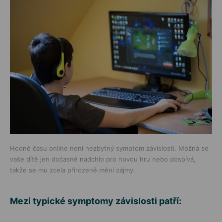
Hodně času online není nezbytný symptom závislosti. Možná se
vaše dítě jen dočasně nadchlo pro novou hru nebo dospívá,
takže se mu zcela přirozeně mění zájmy.
Mezi typické symptomy závislosti patří: