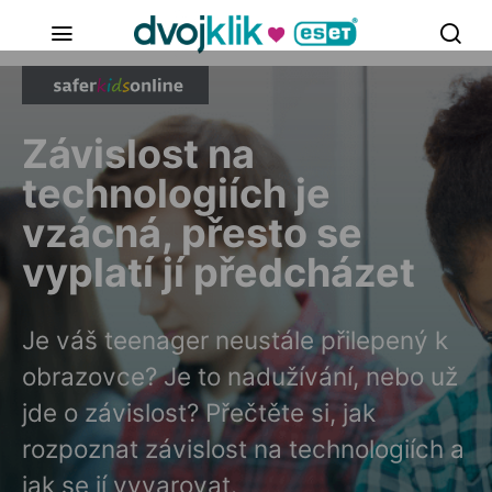
Závislost na
technologiích je
vzácná, přesto se
vyplatí jí předcházet
Je váš teenager neustále přilepený k
obrazovce? Je to nadužívání, nebo už
jde o závislost? Přečtěte si, jak
rozpoznat závislost na technologiích a
jak se jí vyvarovat.