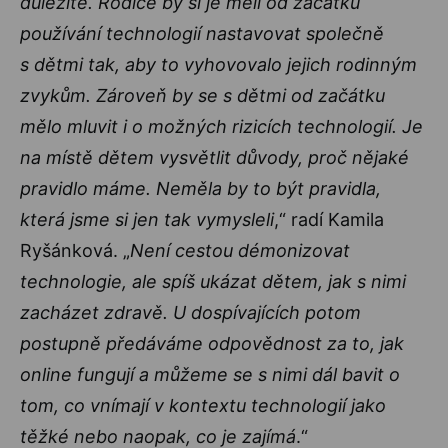
důležité. Rodiče by si je měli od začátku
používání technologií nastavovat společně
s dětmi tak, aby to vyhovovalo jejich rodinným
zvykům. Zároveň by se s dětmi od začátku
mělo mluvit i o možných rizicích technologií. Je
na místě dětem vysvětlit důvody, proč nějaké
pravidlo máme. Neměla by to být pravidla,
která jsme si jen tak vymysleli
,“ radí Kamila
Ryšánková. „
Není cestou démonizovat
technologie, ale spíš ukázat dětem, jak s nimi
zacházet zdravě. U dospívajících potom
postupně předáváme odpovědnost za to, jak
online fungují a můžeme se s nimi dál bavit o
tom, co vnímají v kontextu technologií jako
těžké nebo naopak, co je zajímá
.“