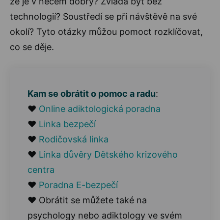
že je v něčem dobrý? Zvládá být bez
technologií? Soustředí se při návštěvě na své
okolí? Tyto otázky můžou pomoct rozklíčovat,
co se děje.
Kam se obrátit o pomoc a radu
:
♥
Online adiktologická poradna
♥
Linka bezpečí
♥
Rodičovská linka
♥
Linka důvěry Dětského krizového
centra
♥
Poradna E-bezpečí
♥ Obrátit se můžete také na
psychology nebo adiktology ve svém