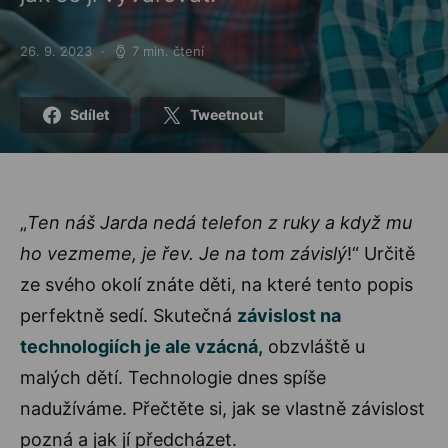
26. 9. 2023
7 min. čtení
Posted on
Sdílet
Tweetnout
„
Ten náš Jarda nedá telefon z ruky a když mu
ho vezmeme, je řev. Je na tom závislý
!“ Určitě
ze svého okolí znáte děti, na které tento popis
perfektně sedí. Skutečná
závislost na
technologiích je ale vzácná,
obzvláště u
malých dětí. Technologie dnes spíše
nadužíváme. Přečtěte si, jak se vlastně závislost
pozná a jak jí předcházet.