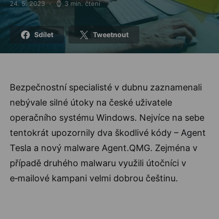
24. 5. 2023
3 min. čtení
Posted on
Sdílet
Tweetnout
Bezpečnostní specialisté v dubnu zaznamenali
nebývale silné útoky na české uživatele
operačního systému Windows. Nejvíce na sebe
tentokrát upozornily dva škodlivé kódy – Agent
Tesla a nový malware Agent.QMG. Zejména v
případě druhého malwaru využili útočníci v
e‑mailové kampani velmi dobrou češtinu.