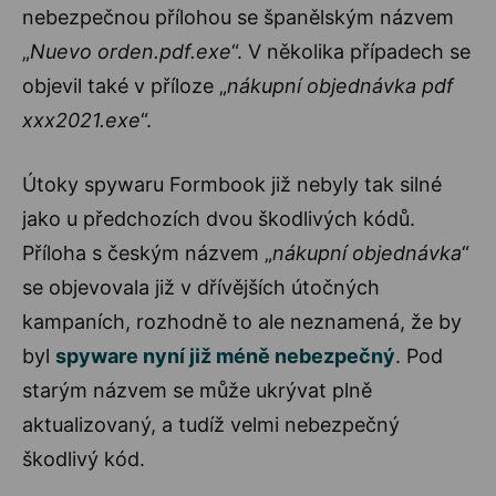
nebezpečnou přílohou se španělským názvem
„
Nuevo orden.pdf.exe
“. V několika případech se
objevil také v příloze „
nákupní objednávka pdf
xxx2021.exe
“.
Útoky spywaru Formbook již nebyly tak silné
jako u předchozích dvou škodlivých kódů.
Příloha s českým názvem „
nákupní objednávka
“
se objevovala již v dřívějších útočných
kampaních, rozhodně to ale neznamená, že by
byl
spyware nyní již méně nebezpečný
. Pod
starým názvem se může ukrývat plně
aktualizovaný, a tudíž velmi nebezpečný
škodlivý kód.