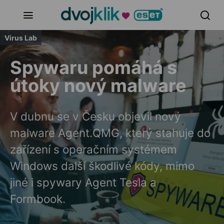
Virus Lab
Spywaru pomáhá s
útoky nový malware
V dubnu se v Česku objevil nový
malware Agent.QMG, který stahuje do
zařízení s operačním systémem
Windows další škodlivé kódy, mimo
jiné i spywary Agent Tesla a
Formbook.