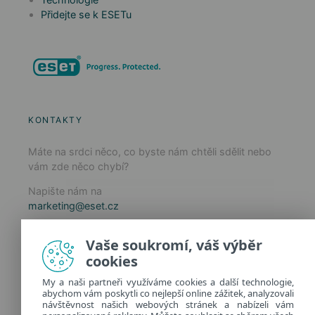
Přidejte se k ESETu
KONTAKTY
Máte na srdci něco, co byste nám chtěli sdělit nebo
vám zde něco chybí?
Napište nám na
marketing@eset.cz
Zásady používání cookies
Vaše soukromí, váš výběr
Zásady ochrany osobních údajů
cookies
Spravovat cookies
My a naši partneři využíváme cookies a další technologie,
Provozuje:
abychom vám poskytli co nejlepší online zážitek, analyzovali
ESET software spol. s r.o.
návštěvnost našich webových stránek a nabízeli vám