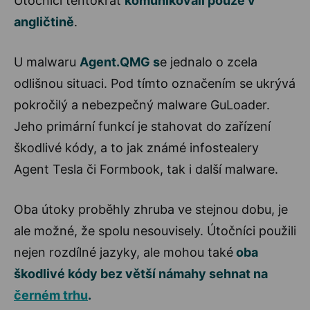
Útočníci tentokrát
komunikovali pouze v
angličtině
.
U malwaru
Agent.QMG s
e jednalo o zcela
odlišnou situaci. Pod tímto označením se ukrývá
pokročilý a nebezpečný malware GuLoader.
Jeho primární funkcí je stahovat do zařízení
škodlivé kódy, a to jak známé infostealery
Agent Tesla či Formbook, tak i další malware.
Oba útoky proběhly zhruba ve stejnou dobu, je
ale možné, že spolu nesouvisely. Útočníci použili
nejen rozdílné jazyky, ale mohou také
oba
škodlivé kódy bez větší námahy sehnat na
černém trhu
.