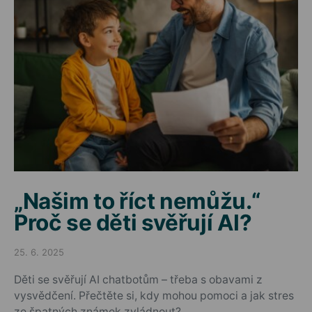
„Našim to říct nemůžu.“
Proč se děti svěřují AI?
25. 6. 2025
Posted on
Děti se svěřují AI chatbotům – třeba s obavami z
vysvědčení. Přečtěte si, kdy mohou pomoci a jak stres
ze špatných známek zvládnout?