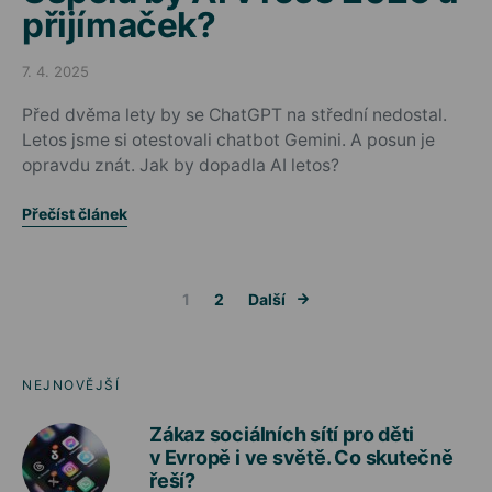
přijímaček?
7. 4. 2025
Posted on
Před dvěma lety by se ChatGPT na střední nedostal.
Letos jsme si otestovali chatbot Gemini. A posun je
opravdu znát. Jak by dopadla AI letos?
Přečíst článek
Stránkování 
1
2
Další
NEJNOVĚJŠÍ
Zákaz sociálních sítí pro děti
v Evropě i ve světě. Co skutečně
řeší?