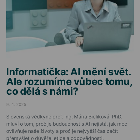
Informatička: AI mění svět.
Ale rozumíme vůbec tomu,
co dělá s námi?
9. 4. 2025
Posted on
Slovenská vědkyně prof. Ing. Mária Bieliková, PhD.
mluví o tom, proč je budoucnost s AI nejistá, jak moc
ovlivňuje naše životy a proč je nejvyšší čas začít
přemýšlet o důvěře, etice a odpovědnosti.