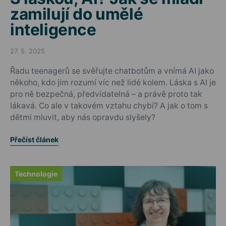
zamilují do umělé
inteligence
27. 5. 2025
Posted on
Řadu teenagerů se svěřujte chatbotům a vnímá AI jako
někoho, kdo jim rozumí víc než lidé kolem. Láska s AI je
pro ně bezpečná, předvídatelná – a právě proto tak
lákavá. Co ale v takovém vztahu chybí? A jak o tom s
dětmi mluvit, aby nás opravdu slyšely?
Přečíst článek
Technologie