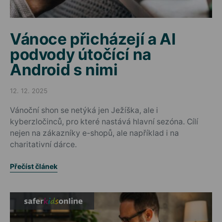
Vánoce přicházejí a AI
podvody útočící na
Android s nimi
12. 12. 2025
Posted on
Vánoční shon se netýká jen Ježíška, ale i
kyberzločinců, pro které nastává hlavní sezóna. Cílí
nejen na zákazníky e-shopů, ale například i na
charitativní dárce.
Přečíst článek