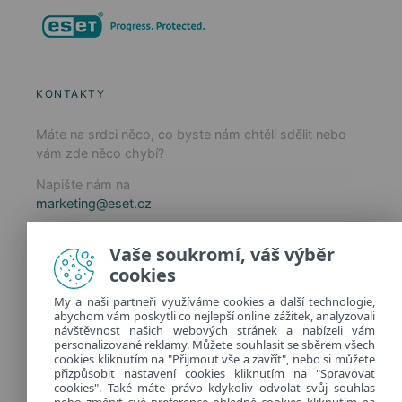
KONTAKTY
Máte na srdci něco, co byste nám chtěli sdělit nebo
vám zde něco chybí?
Napište nám na
marketing@eset.cz
Zásady používání cookies
Vaše soukromí, váš výběr
Zásady ochrany osobních údajů
cookies
Spravovat cookies
My a naši partneři využíváme cookies a další technologie,
Provozuje:
abychom vám poskytli co nejlepší online zážitek, analyzovali
ESET software spol. s r.o.
návštěvnost našich webových stránek a nabízeli vám
personalizované reklamy. Můžete souhlasit se sběrem všech
Classic 7 Business Park, Jankovcova 1037/49
cookies kliknutím na "Přijmout vše a zavřít", nebo si můžete
170 00 Praha 7, Česká republika
přizpůsobit nastavení cookies kliknutím na "Spravovat
IČ: 26467593
cookies". Také máte právo kdykoliv odvolat svůj souhlas