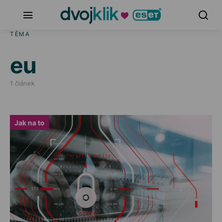
TÉMA
eu
1 článek
Jak na to