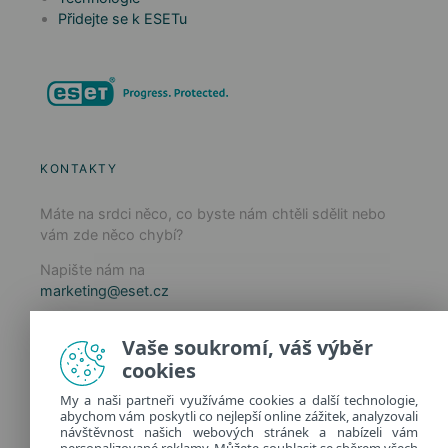
Přidejte se k ESETu
KONTAKTY
Máte na srdci něco, co byste nám chtěli sdělit nebo
vám zde něco chybí?
Napište nám na
marketing@eset.cz
Zásady používání cookies
Vaše soukromí, váš výběr
Zásady ochrany osobních údajů
cookies
Spravovat cookies
My a naši partneři využíváme cookies a další technologie,
Provozuje:
abychom vám poskytli co nejlepší online zážitek, analyzovali
ESET software spol. s r.o.
návštěvnost našich webových stránek a nabízeli vám