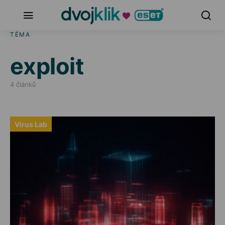
TÉMA
exploit
4 článků
Virus Lab