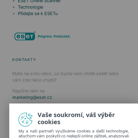
ESET Online Scanner
Technologie
Přidejte se k ESETu
KONTAKTY
Máte na srdci něco, co byste nám chtěli sdělit nebo
vám zde něco chybí?
Napište nám na
marketing@eset.cz
Zásady používání cookies
Vaše soukromí, váš výběr
Zásady ochrany osobních údajů
cookies
Spravovat cookies
My a naši partneři využíváme cookies a další technologie,
Provozuje:
abychom vám poskytli co nejlepší online zážitek, analyzovali