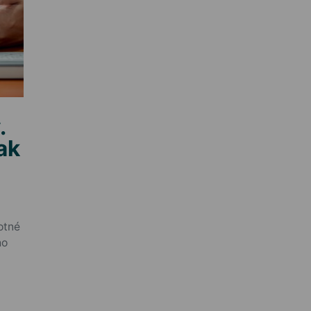
.
ak
otné
ho