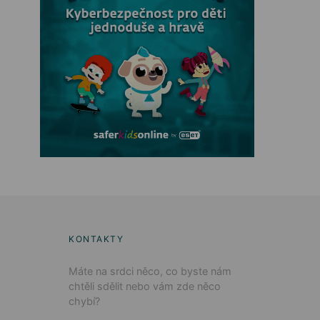
KONTAKTY
Máte na srdci něco, co byste nám
chtěli sdělit nebo vám zde něco
chybí?