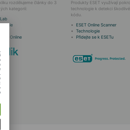
liku rozdělujeme články do 3
Produkty ESET využívají pokro
ých kategorií:
technologie k detekci škodliv
kódu.
 Lab
ologie
ESET Online Scanner
a to
Technologie
 Kids Online
Přidejte se k ESETu
,
i
m
h
e
.
é
t
o
a