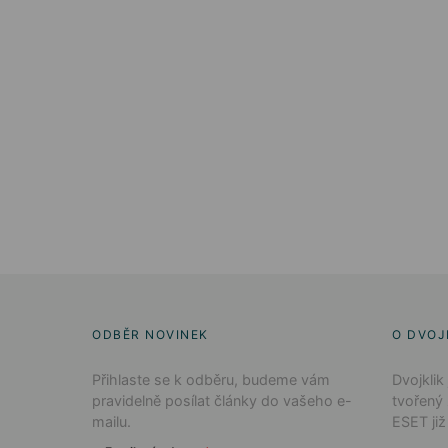
ODBĚR NOVINEK
O DVOJ
Přihlaste se k odběru, budeme vám
Dvojklik
pravidelně posílat články do vašeho e-
tvořený
mailu.
ESET již