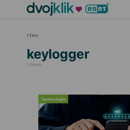
TÉMA
keylogger
1 článek
Technologie