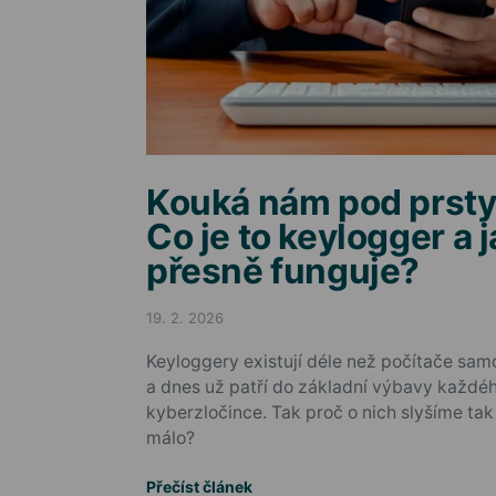
Kouká nám pod prsty
Co je to keylogger a j
přesně funguje?
19. 2. 2026
Posted on
Keyloggery existují déle než počítače sam
a dnes už patří do základní výbavy každé
kyberzločince. Tak proč o nich slyšíme tak
málo?
Přečíst článek