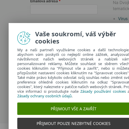
Emailová adresa
Na Dvojk
tematick
Virus
Techn
Odebírat Dvojklik.cz
Jak n
Vaše soukromí, váš výběr
Safer
cookies
Další informace o zpracování
osobních údajů najdete v našich
My a naši partneři využíváme cookies a další technologie
abychom vám poskytli co nejlepší online zážitek, analyzoval
zásadách ochrany osobních údajů
.
návštěvnost našich webových stránek a nabízeli vá
personalizované reklamy. Můžete souhlasit se sběrem všec
cookies kliknutím na "Přijmout vše a zavřít", nebo si můžet
přizpůsobit nastavení cookies kliknutím na "Spravovat cookies"
Také máte právo kdykoliv odvolat svůj souhlas nebo změnit sv
preference ohledně cookies kliknutím na odkaz "Spravova
cookies", který naleznete v patičce našich webových stránek. Pr
více informací si prostudujte naše
Zásady používání cookies
Zásady ochrany osobních údajů
.
PŘIJMOUT VŠE A ZAVŘÍT
PŘIJMOUT POUZE NEZBYTNÉ COOKIES