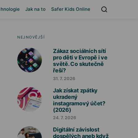
hnologie
Jak na to
Safer Kids Online
NEJNOVĚJŠÍ
Zákaz sociálních sítí
pro děti v Evropě i ve
světě. Co skutečně
řeší?
31. 7. 2026
Jak získat zpátky
ukradený
instagramový účet?
(2026)
24. 7. 2026
Digitální závislost
dospělých aneb když