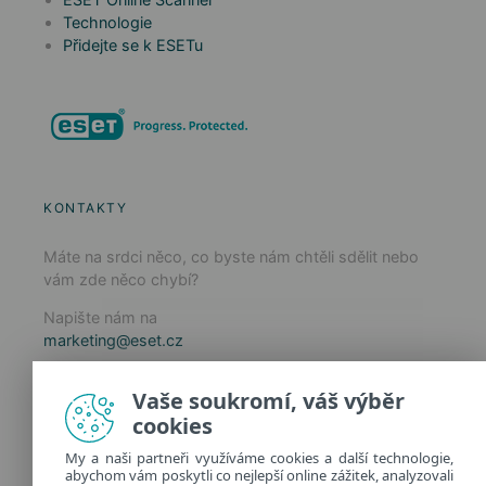
Technologie
Přidejte se k ESETu
KONTAKTY
Máte na srdci něco, co byste nám chtěli sdělit nebo
vám zde něco chybí?
Napište nám na
marketing@eset.cz
Zásady používání cookies
Vaše soukromí, váš výběr
Zásady ochrany osobních údajů
cookies
Spravovat cookies
My a naši partneři využíváme cookies a další technologie,
Provozuje:
abychom vám poskytli co nejlepší online zážitek, analyzovali