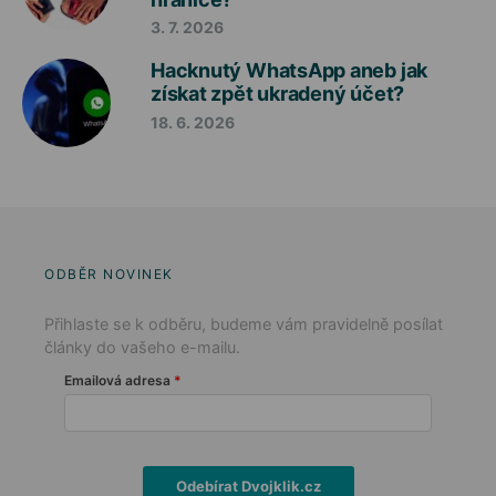
3. 7. 2026
Hacknutý WhatsApp aneb jak
získat zpět ukradený účet?
18. 6. 2026
ODBĚR NOVINEK
Přihlaste se k odběru, budeme vám pravidelně posílat
články do vašeho e-mailu.
Emailová adresa
Odebírat Dvojklik.cz