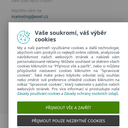
vám zde něco chybí?
Napište nám na
marketing@eset.cz
Zásady používání cookies
Vaše soukromí, váš výběr
Zásady ochrany osobních údajů
cookies
Spravovat cookies
My a naši partneři využíváme cookies a další technologie,
Provozuje:
abychom vám poskytli co nejlepší online zážitek, analyzovali
ESET software spol. s r.o.
návštěvnost našich webových stránek a nabízeli vám
personalizované reklamy. Můžete souhlasit se sběrem všech
Classic 7 Business Park, Jankovcova 1037/49
cookies kliknutím na "Přijmout vše a zavřít", nebo si můžete
170 00 Praha 7, Česká republika
přizpůsobit nastavení cookies kliknutím na "Spravovat
IČ: 26467593
cookies". Také máte právo kdykoliv odvolat svůj souhlas
nebo změnit své preference ohledně cookies kliknutím na
odkaz "Spravovat cookies", který naleznete v patičce našich
webových stránek. Pro více informací si prostudujte naše
Zásady používání cookies
a
Zásady ochrany osobních údajů
.
PŘIJMOUT VŠE A ZAVŘÍT
PŘIJMOUT POUZE NEZBYTNÉ COOKIES
Dvojklik.cz