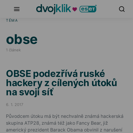
TÉMA
obse
1 článek
OBSE podezřívá ruské
hackery z cílených útoků
na svoji síť
6. 1. 2017
Posted on
Původcem útoku má být nechvalně známá hackerská
skupina ATP28, známá též jako Fancy Bear, již
americký prezident Barack Obama obvinil z narušení