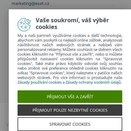
marketing@eset.cz
Zásady používání cookies
Vaše soukromí, váš výběr
Zásady ochrany osobních údajů
cookies
Spravovat cookies
My a naši partneři využíváme cookies a další technologie,
Provozuje:
abychom vám poskytli co nejlepší online zážitek, analyzovali
ESET software spol. s r.o.
návštěvnost našich webových stránek a nabízeli vám
personalizované reklamy. Můžete souhlasit se sběrem všech
Classic 7 Business Park, Jankovcova 1037/49
cookies kliknutím na "Přijmout vše a zavřít", nebo si můžete
170 00 Praha 7, Česká republika
přizpůsobit nastavení cookies kliknutím na "Spravovat
IČ: 26467593
cookies". Také máte právo kdykoliv odvolat svůj souhlas
nebo změnit své preference ohledně cookies kliknutím na
odkaz "Spravovat cookies", který naleznete v patičce našich
webových stránek. Pro více informací si prostudujte naše
Zásady používání cookies
a
Zásady ochrany osobních údajů
.
PŘIJMOUT VŠE A ZAVŘÍT
PŘIJMOUT POUZE NEZBYTNÉ COOKIES
Dvojklik.cz
SPRAVOVAT COOKIES
Vytvořeno v
ESETu
| © 2026 | Všechna práva