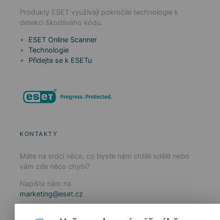
Produkty ESET využívají pokročilé technologie k
detekci škodlivého kódu.
ESET Online Scanner
Technologie
Přidejte se k ESETu
KONTAKTY
Máte na srdci něco, co byste nám chtěli sdělit nebo
vám zde něco chybí?
Napište nám na
marketing@eset.cz
Zásady používání cookies