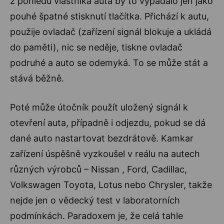
z pohledu vlastníka auta by to vypadalo jen jako
pouhé špatné stisknutí tlačítka. Přichází k autu,
použije ovladač (zařízení signál blokuje a ukládá
do paměti), nic se neděje, tiskne ovladač
podruhé a auto se odemyká. To se může stát a
stává běžně.
Poté může útočník použít uložený signál k
otevření auta, případně i odjezdu, pokud se dá
dané auto nastartovat bezdrátově. Kamkar
zařízení úspěšně vyzkoušel v reálu na autech
různých výrobců – Nissan , Ford, Cadillac,
Volkswagen Toyota, Lotus nebo Chrysler, takže
nejde jen o vědecký test v laboratorních
podmínkách. Paradoxem je, že celá tahle