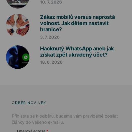
10. 7. 2026
Zákaz mobilů versus naprostá
volnost. Jak dětem nastavit
hranice?
3. 7. 2026
Hacknutý WhatsApp aneb jak
získat zpět ukradený účet?
18. 6. 2026
ODBĚR NOVINEK
Přihlaste se k odběru, budeme vám pravidelně posílat
články do vašeho e-mailu.
Emailová adresa