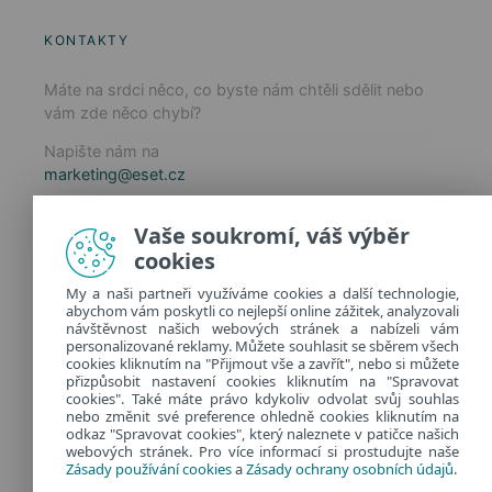
KONTAKTY
Máte na srdci něco, co byste nám chtěli sdělit nebo
vám zde něco chybí?
Napište nám na
marketing@eset.cz
Zásady používání cookies
Vaše soukromí, váš výběr
Zásady ochrany osobních údajů
cookies
Spravovat cookies
My a naši partneři využíváme cookies a další technologie,
Provozuje:
abychom vám poskytli co nejlepší online zážitek, analyzovali
ESET software spol. s r.o.
návštěvnost našich webových stránek a nabízeli vám
personalizované reklamy. Můžete souhlasit se sběrem všech
Classic 7 Business Park, Jankovcova 1037/49
cookies kliknutím na "Přijmout vše a zavřít", nebo si můžete
170 00 Praha 7, Česká republika
přizpůsobit nastavení cookies kliknutím na "Spravovat
IČ: 26467593
cookies". Také máte právo kdykoliv odvolat svůj souhlas
nebo změnit své preference ohledně cookies kliknutím na
odkaz "Spravovat cookies", který naleznete v patičce našich
webových stránek. Pro více informací si prostudujte naše
Zásady používání cookies
a
Zásady ochrany osobních údajů
.