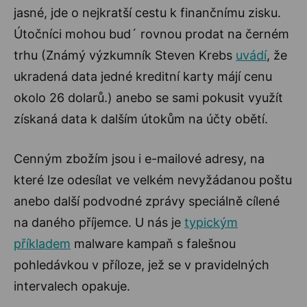
jasné, jde o nejkratší cestu k finančnímu zisku.
Útočníci mohou bud´ rovnou prodat na černém
trhu (Známý výzkumník Steven Krebs
uvádí
, že
ukradená data jedné kreditní karty májí cenu
okolo 26 dolarů.) anebo se sami pokusit využít
získaná data k dalším útokům na účty obětí.
Cenným zbožím jsou i e-mailové adresy, na
které lze odesílat ve velkém nevyžádanou poštu
anebo další podvodné zprávy speciálně cílené
na daného příjemce. U nás je
typickým
příkladem
malware kampaň s falešnou
pohledávkou v příloze, jež se v pravidelných
intervalech opakuje.