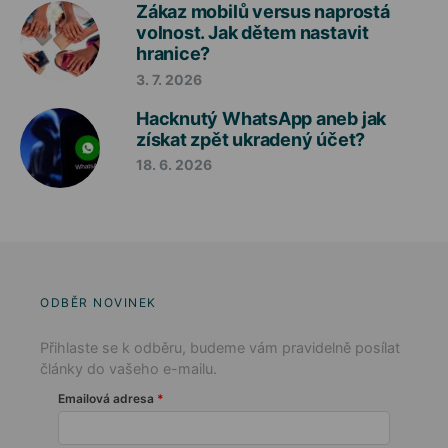
Zákaz mobilů versus naprostá
volnost. Jak dětem nastavit
hranice?
3. 7. 2026
Hacknutý WhatsApp aneb jak
získat zpět ukradený účet?
18. 6. 2026
ODBĚR NOVINEK
Přihlaste se k odběru, budeme vám pravidelně posílat
články do vašeho e-mailu.
Emailová adresa