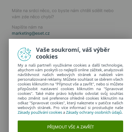
Máte na srdci něco, co byste nám chtěli sdělit nebo
vám zde něco chybí?
Napište nám na
marketing@eset.cz
Zásady používání cookies
Vaše soukromí, váš výběr
Zásady ochrany osobních údajů
cookies
Spravovat cookies
My a naši partneři využíváme cookies a další technologie,
Provozuje:
abychom vám poskytli co nejlepší online zážitek, analyzovali
ESET software spol. s r.o.
návštěvnost našich webových stránek a nabízeli vám
personalizované reklamy. Můžete souhlasit se sběrem všech
Classic 7 Business Park, Jankovcova 1037/49
cookies kliknutím na "Přijmout vše a zavřít", nebo si můžete
170 00 Praha 7, Česká republika
přizpůsobit nastavení cookies kliknutím na "Spravovat
IČ: 26467593
cookies". Také máte právo kdykoliv odvolat svůj souhlas
nebo změnit své preference ohledně cookies kliknutím na
odkaz "Spravovat cookies", který naleznete v patičce našich
webových stránek. Pro více informací si prostudujte naše
Zásady používání cookies
a
Zásady ochrany osobních údajů
.
PŘIJMOUT VŠE A ZAVŘÍT