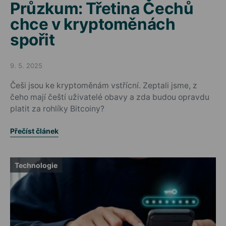
Průzkum: Třetina Čechů
chce v kryptoměnách
spořit
9. 5. 2025
Posted on
Češi jsou ke kryptoměnám vstřícní. Zeptali jsme, z
čeho mají čeští uživatelé obavy a zda budou opravdu
platit za rohlíky Bitcoiny?
Přečíst článek
Technologie