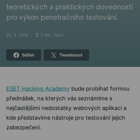
teoretických a praktických dovedností
pro výkon penetračního testování.
22. 9. 2016
2 min. čtení
Posted on
Sdílet
Tweetnout
ESET Hacking Academy
bude probíhat formou
přednášek, na kterých vás seznámíme s
nejčastějšími nedostatky webových aplikací a
kde představíme nástroje pro testování jejich
zabezpečení.