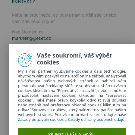
KONTAKTY
Máte na srdci něco, co byste nám chtěli sdělit nebo
vám zde něco chybí?
Napište nám na
marketing@eset.cz
Zásady používání cookies
Vaše soukromí, váš výběr
Zásady ochrany osobních údajů
cookies
Spravovat cookies
My a naši partneři využíváme cookies a další technologie,
Provozuje:
abychom vám poskytli co nejlepší online zážitek, analyzovali
ESET software spol. s r.o.
návštěvnost našich webových stránek a nabízeli vám
personalizované reklamy. Můžete souhlasit se sběrem všech
Classic 7 Business Park, Jankovcova 1037/49
cookies kliknutím na "Přijmout vše a zavřít", nebo si můžete
170 00 Praha 7, Česká republika
přizpůsobit nastavení cookies kliknutím na "Spravovat
IČ: 26467593
cookies". Také máte právo kdykoliv odvolat svůj souhlas
nebo změnit své preference ohledně cookies kliknutím na
odkaz "Spravovat cookies", který naleznete v patičce našich
webových stránek. Pro více informací si prostudujte naše
Zásady používání cookies
a
Zásady ochrany osobních údajů
.
PŘIJMOUT VŠE A ZAVŘÍT