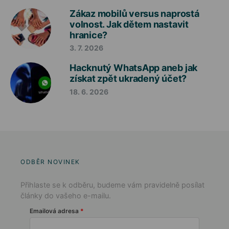
Zákaz mobilů versus naprostá
volnost. Jak dětem nastavit
hranice?
3. 7. 2026
Hacknutý WhatsApp aneb jak
získat zpět ukradený účet?
18. 6. 2026
ODBĚR NOVINEK
Přihlaste se k odběru, budeme vám pravidelně posílat
články do vašeho e-mailu.
Emailová adresa