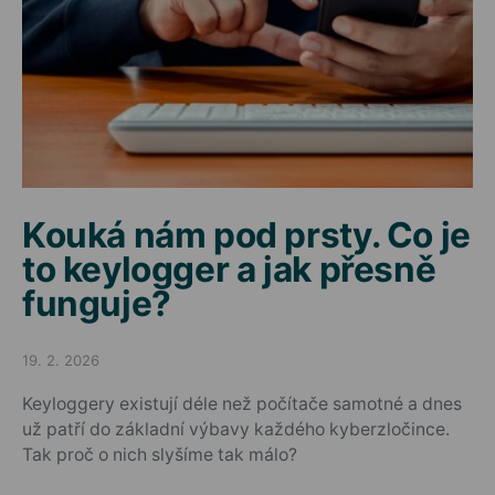
Kouká nám pod prsty. Co je
to keylogger a jak přesně
funguje?
19. 2. 2026
Posted on
Keyloggery existují déle než počítače samotné a dnes
už patří do základní výbavy každého kyberzločince.
Tak proč o nich slyšíme tak málo?