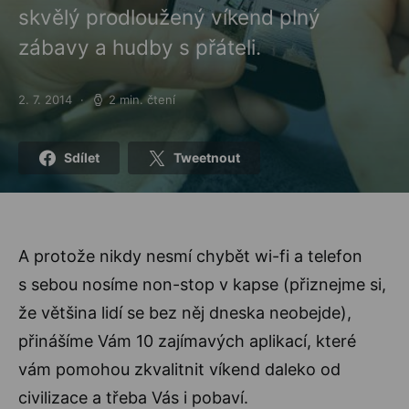
skvělý prodloužený víkend plný
zábavy a hudby s přáteli.
2. 7. 2014
2 min. čtení
Posted on
Sdílet
Tweetnout
A protože nikdy nesmí chybět wi-fi a telefon
s sebou nosíme non-stop v kapse (přiznejme si,
že většina lidí se bez něj dneska neobejde),
přinášíme Vám 10 zajímavých aplikací, které
vám pomohou zkvalitnit víkend daleko od
civilizace a třeba Vás i pobaví.