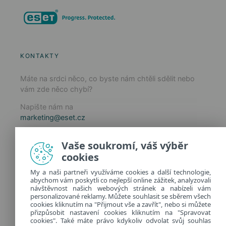
KONTAKTY
Máte na srdci něco, co byste nám chtěli sdělit nebo
vám zde něco chybí?
Napište nám na
marketing@eset.cz
Zásady používání cookies
Vaše soukromí, váš výběr
Zásady ochrany osobních údajů
cookies
Spravovat cookies
My a naši partneři využíváme cookies a další technologie,
Provozuje:
abychom vám poskytli co nejlepší online zážitek, analyzovali
ESET software spol. s r.o.
návštěvnost našich webových stránek a nabízeli vám
personalizované reklamy. Můžete souhlasit se sběrem všech
Classic 7 Business Park, Jankovcova 1037/49
cookies kliknutím na "Přijmout vše a zavřít", nebo si můžete
170 00 Praha 7, Česká republika
přizpůsobit nastavení cookies kliknutím na "Spravovat
IČ: 26467593
cookies". Také máte právo kdykoliv odvolat svůj souhlas