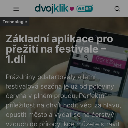
Technologie
Základní aplikace pro
přežití na festivale –
1.díl
Prázdniny odstartovaly a letní
festivalová sezóna je už od poloviny
června v plném proudu. Perfektní
příležitost na chvíli hodit věci za hlavu,
opustit město a vydat se na čerstvý
vzduch do přírody, kde můžete strávit