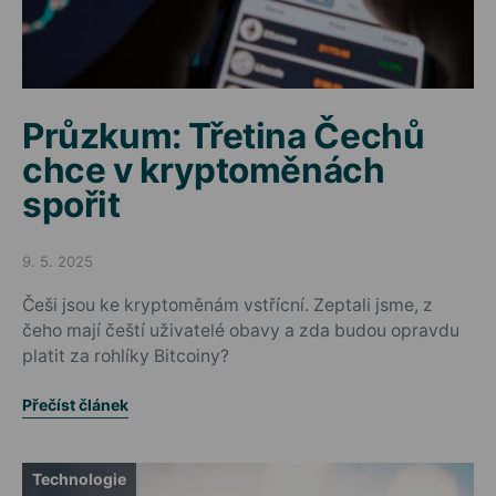
Průzkum: Třetina Čechů
chce v kryptoměnách
spořit
9. 5. 2025
Posted on
Češi jsou ke kryptoměnám vstřícní. Zeptali jsme, z
čeho mají čeští uživatelé obavy a zda budou opravdu
platit za rohlíky Bitcoiny?
Přečíst článek
Technologie