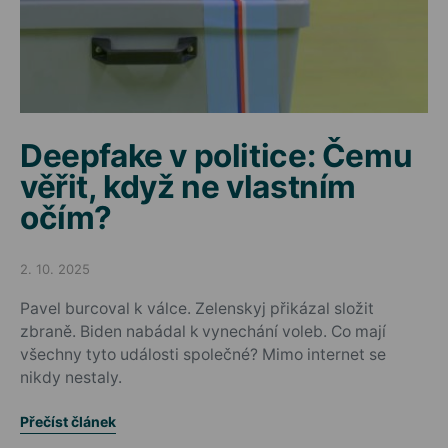
Deepfake v politice: Čemu
věřit, když ne vlastním
očím?
2. 10. 2025
Posted on
Pavel burcoval k válce. Zelenskyj přikázal složit
zbraně. Biden nabádal k vynechání voleb. Co mají
všechny tyto události společné? Mimo internet se
nikdy nestaly.
Přečíst článek