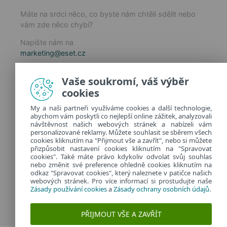
Máte na srdci něco, co byste nám chtěli sdělit nebo
vám zde něco chybí?
Napište nám na
marketing@eset.cz
Zásady používání cookies
Vaše soukromí, váš výběr
Zásady ochrany osobních údajů
cookies
Spravovat cookies
My a naši partneři využíváme cookies a další technologie,
Provozuje:
abychom vám poskytli co nejlepší online zážitek, analyzovali
ESET software spol. s r.o.
návštěvnost našich webových stránek a nabízeli vám
personalizované reklamy. Můžete souhlasit se sběrem všech
Classic 7 Business Park, Jankovcova 1037/49
cookies kliknutím na "Přijmout vše a zavřít", nebo si můžete
170 00 Praha 7, Česká republika
přizpůsobit nastavení cookies kliknutím na "Spravovat
IČ: 26467593
cookies". Také máte právo kdykoliv odvolat svůj souhlas
nebo změnit své preference ohledně cookies kliknutím na
odkaz "Spravovat cookies", který naleznete v patičce našich
webových stránek. Pro více informací si prostudujte naše
Zásady používání cookies
a
Zásady ochrany osobních údajů
.
PŘIJMOUT VŠE A ZAVŘÍT