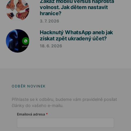
Zákaz mobilů versus naprostá
volnost. Jak dětem nastavit
hranice?
3. 7. 2026
Hacknutý WhatsApp aneb jak
získat zpět ukradený účet?
18. 6. 2026
ODBĚR NOVINEK
Přihlaste se k odběru, budeme vám pravidelně posílat
články do vašeho e-mailu.
Emailová adresa