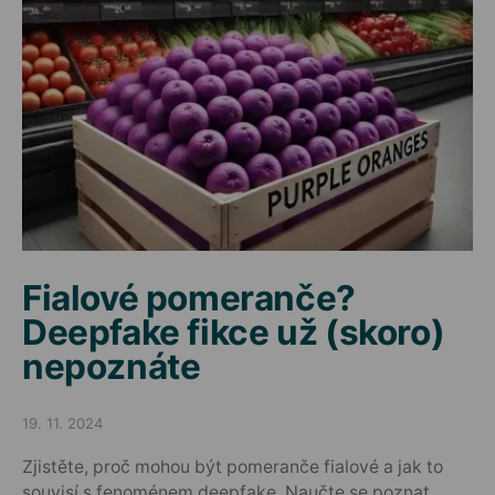
Fialové pomeranče?
Deepfake fikce už (skoro)
nepoznáte
19. 11. 2024
Posted on
Zjistěte, proč mohou být pomeranče fialové a jak to
souvisí s fenoménem deepfake. Naučte se poznat