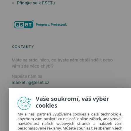
Přidejte se k ESETu
KONTAKTY
Máte na srdci něco, co byste nám chtěli sdělit nebo
vám zde něco chybí?
Napište nám na
marketing@eset.cz
Zásady používání cookies
Vaše soukromí, váš výběr
Zásady ochrany osobních údajů
cookies
Spravovat cookies
My a naši partneři využíváme cookies a další technologie,
Provozuje:
abychom vám poskytli co nejlepší online zážitek, analyzovali
ESET software spol. s r.o.
návštěvnost našich webových stránek a nabízeli vám
personalizované reklamy. Můžete souhlasit se sběrem všech
Classic 7 Business Park, Jankovcova 1037/49