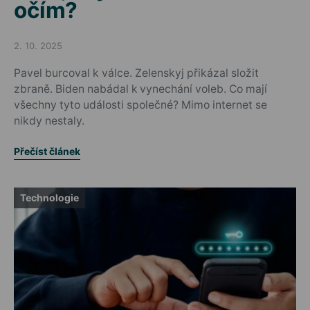
očím?
2. 10. 2025
Posted on
Pavel burcoval k válce. Zelenskyj přikázal složit
zbraně. Biden nabádal k vynechání voleb. Co mají
všechny tyto události společné? Mimo internet se
nikdy nestaly.
Přečíst článek
Technologie