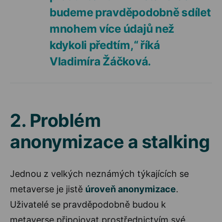
budeme pravděpodobně sdílet
mnohem více údajů než
kdykoli předtím,“ říká
Vladimíra Žáčková.
2. Problém
anonymizace a stalking
Jednou z velkých neznámých týkajících se
metaverse je jistě
úroveň anonymizace
.
Uživatelé se pravděpodobně budou k
metaverse připojovat prostřednictvím své