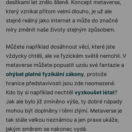
desítkami let znělo šíleně. Koncept metaverse,
který vznikal přitom velmi dlouho, je už ale
stejně reálný jako internet a může do značné
míry změnit naše životy stejným způsobem.
Můžete například dosáhnout věcí, které jste
vždycky chtěli, ale ve fyzickém světě nemohli. V
metaverse můžete popustit uzdu své fantazie a
ohýbat platné fyzikální zákony
, protože
hranice představivosti jsou zde neomezené.
Kdo by si například nechtěl
vyzkoušet létat
?
Jak ale bylo již zmíněno výše, ty dobré nápady
mohou být doplněny i těmi zlými. Metaverse je
tak stále velkou neznámou a jen praxe ukáže,
jakým směrem se nakonec vydá.