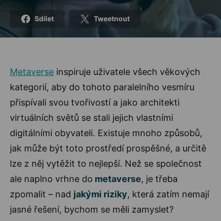
Sdílet
Tweetnout
Metaverse
inspiruje uživatele všech věkových
kategorií, aby do tohoto paralelního vesmíru
přispívali svou tvořivostí a jako architekti
virtuálních světů se stali jejich vlastními
digitálními obyvateli. Existuje mnoho způsobů,
jak může být toto prostředí prospěšné, a určitě
lze z něj vytěžit to nejlepší. Než se společnost
ale naplno vrhne do
metaverse
, je třeba
zpomalit – nad
jakými riziky
, která zatím nemají
jasné řešení, bychom se měli zamyslet?