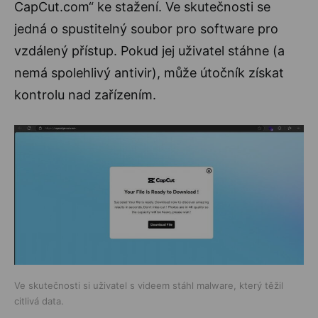
CapCut.com“ ke stažení. Ve skutečnosti se
jedná o spustitelný soubor pro software pro
vzdálený přístup. Pokud jej uživatel stáhne (a
nemá spolehlivý antivir), může útočník získat
kontrolu nad zařízením.
Ve skutečnosti si uživatel s videem stáhl malware, který těžil
citlivá data.