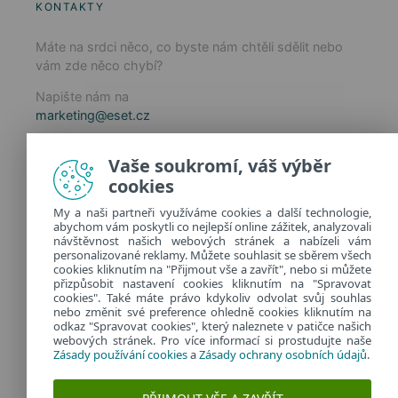
KONTAKTY
Máte na srdci něco, co byste nám chtěli sdělit nebo
vám zde něco chybí?
Napište nám na
marketing@eset.cz
Zásady používání cookies
Vaše soukromí, váš výběr
Zásady ochrany osobních údajů
cookies
Spravovat cookies
My a naši partneři využíváme cookies a další technologie,
Provozuje:
abychom vám poskytli co nejlepší online zážitek, analyzovali
ESET software spol. s r.o.
návštěvnost našich webových stránek a nabízeli vám
personalizované reklamy. Můžete souhlasit se sběrem všech
Classic 7 Business Park, Jankovcova 1037/49
cookies kliknutím na "Přijmout vše a zavřít", nebo si můžete
170 00 Praha 7, Česká republika
přizpůsobit nastavení cookies kliknutím na "Spravovat
IČ: 26467593
cookies". Také máte právo kdykoliv odvolat svůj souhlas
nebo změnit své preference ohledně cookies kliknutím na
odkaz "Spravovat cookies", který naleznete v patičce našich
webových stránek. Pro více informací si prostudujte naše
Zásady používání cookies
a
Zásady ochrany osobních údajů
.