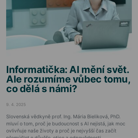
Informatička: AI mění svět.
Ale rozumíme vůbec tomu,
co dělá s námi?
9. 4. 2025
Posted on
Slovenská vědkyně prof. Ing. Mária Bieliková, PhD.
mluví o tom, proč je budoucnost s AI nejistá, jak moc
ovlivňuje naše životy a proč je nejvyšší čas začít
přemýšlet o důvěře, etice a odpovědnosti.