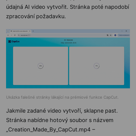
údajná AI video vytvořit. Stránka poté napodobí
zpracování požadavku.
Ukázka falešné stránky lákající na prémiové funkce CapCut.
Jakmile zadané video vytvoří, sklapne past.
Stránka nabídne hotový soubor s názvem
„Creation_Made_By_CapCut.mp4 –