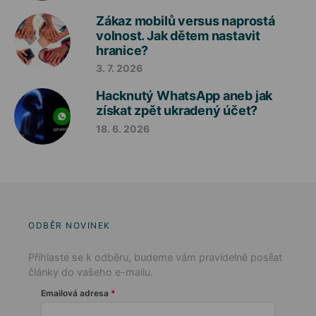
Zákaz mobilů versus naprostá
volnost. Jak dětem nastavit
hranice?
3. 7. 2026
Hacknutý WhatsApp aneb jak
získat zpět ukradený účet?
18. 6. 2026
ODBĚR NOVINEK
Přihlaste se k odběru, budeme vám pravidelně posílat
články do vašeho e-mailu.
Emailová adresa