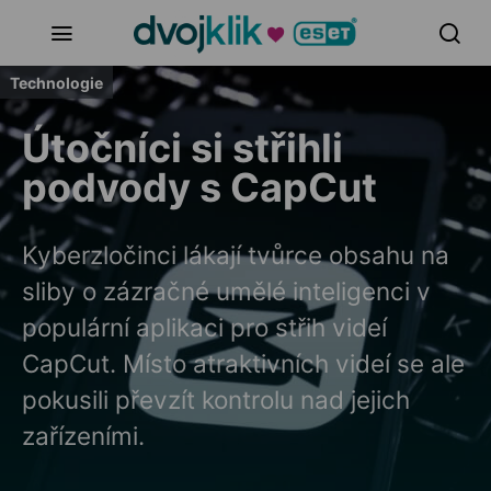
Technologie
Útočníci si střihli
podvody s CapCut
Kyberzločinci lákají tvůrce obsahu na
sliby o zázračné umělé inteligenci v
populární aplikaci pro střih videí
CapCut. Místo atraktivních videí se ale
pokusili převzít kontrolu nad jejich
zařízeními.