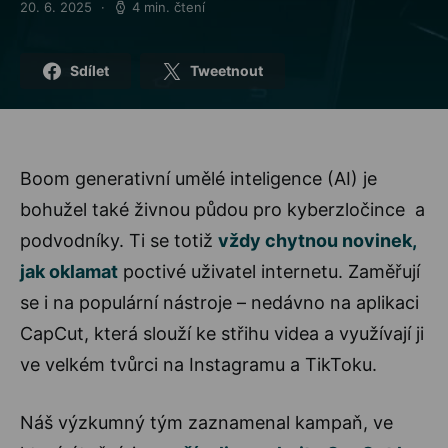
20. 6. 2025
4 min. čtení
Posted on
Sdílet
Tweetnout
Boom generativní umělé inteligence (AI) je
bohužel také živnou půdou pro kyberzločince a
podvodníky. Ti se totiž
vždy chytnou novinek,
jak oklamat
poctivé uživatel internetu. Zaměřují
se i na populární nástroje – nedávno na aplikaci
CapCut, která slouží ke střihu videa a využívají ji
ve velkém tvůrci na Instagramu a TikToku.
Náš výzkumný tým zaznamenal kampaň, ve