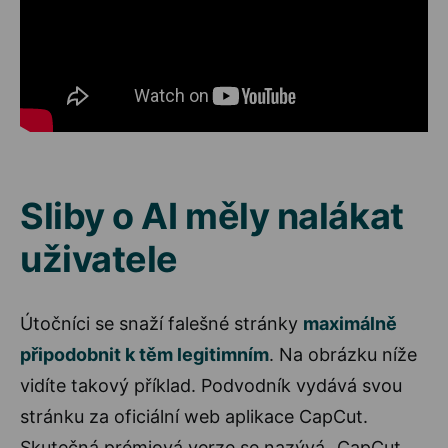
Sliby o AI měly nalákat
uživatele
Útočníci se snaží falešné stránky
maximálně
připodobnit k těm legitimním
. Na obrázku níže
vidíte takový příklad. Podvodník vydává svou
stránku za oficiální web aplikace CapCut.
Skutečná prémiová verze se nazývá „CapCut