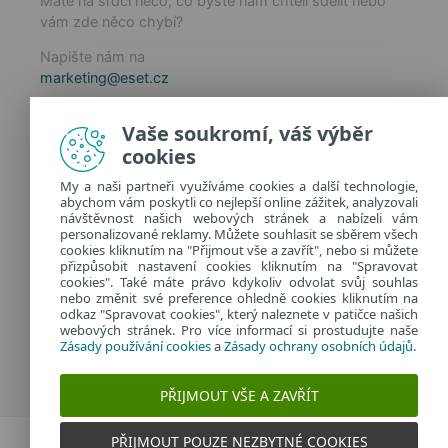
Máte na srdci něco, co byste nám chtěli sdělit nebo
vám zde něco chybí?
Napište nám na
marketing@eset.cz
Zásady používání cookies
Vaše soukromí, váš výběr
Zásady ochrany osobních údajů
cookies
Spravovat cookies
My a naši partneři využíváme cookies a další technologie,
Provozuje:
abychom vám poskytli co nejlepší online zážitek, analyzovali
ESET software spol. s r.o.
návštěvnost našich webových stránek a nabízeli vám
personalizované reklamy. Můžete souhlasit se sběrem všech
Classic 7 Business Park, Jankovcova 1037/49
cookies kliknutím na "Přijmout vše a zavřít", nebo si můžete
170 00 Praha 7, Česká republika
přizpůsobit nastavení cookies kliknutím na "Spravovat
IČ: 26467593
cookies". Také máte právo kdykoliv odvolat svůj souhlas
nebo změnit své preference ohledně cookies kliknutím na
odkaz "Spravovat cookies", který naleznete v patičce našich
webových stránek. Pro více informací si prostudujte naše
Zásady používání cookies
a
Zásady ochrany osobních údajů
.
PŘIJMOUT VŠE A ZAVŘÍT
PŘIJMOUT POUZE NEZBYTNÉ COOKIES