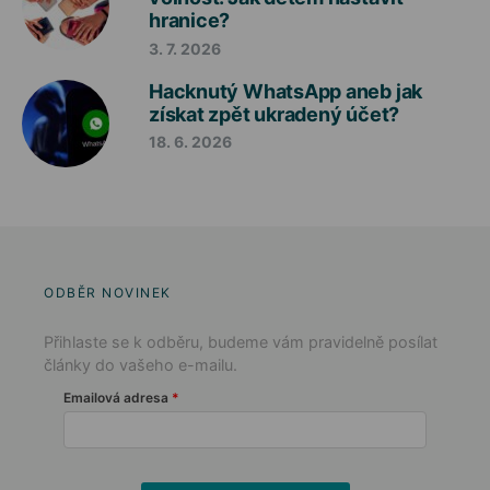
hranice?
3. 7. 2026
Hacknutý WhatsApp aneb jak
získat zpět ukradený účet?
18. 6. 2026
ODBĚR NOVINEK
Přihlaste se k odběru, budeme vám pravidelně posílat
články do vašeho e-mailu.
Emailová adresa