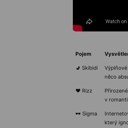
Pojem
Vysvětle
🚽 Skibidi
Výplňové 
něco abs
❤️ Rizz
Přirozené
v romanti
🕶️ Sigma
Internet
který igno