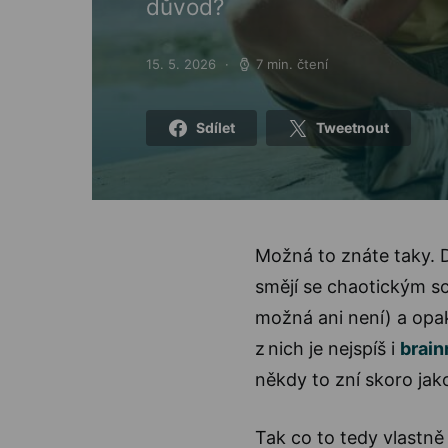
důvod?
15. 5. 2026
7 min. čtení
Posted on
Sdílet
Tweetnout
Možná to znáte taky. D
smějí se chaotickým s
možná ani není) a opak
z nich je nejspíš i
brain
někdy to zní skoro jak
Tak co to tedy vlastn