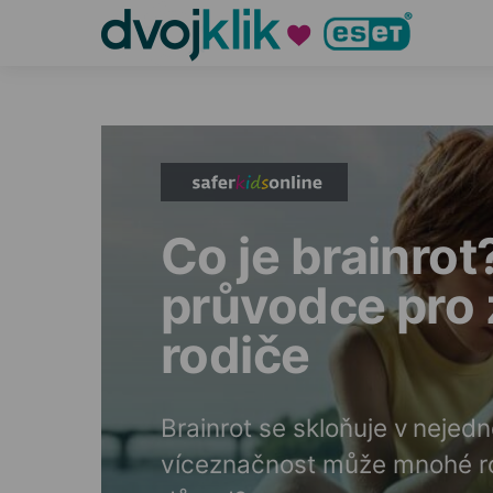
Co je brainrot
průvodce pro
rodiče
Brainrot se skloňuje v nejed
víceznačnost může mnohé ro