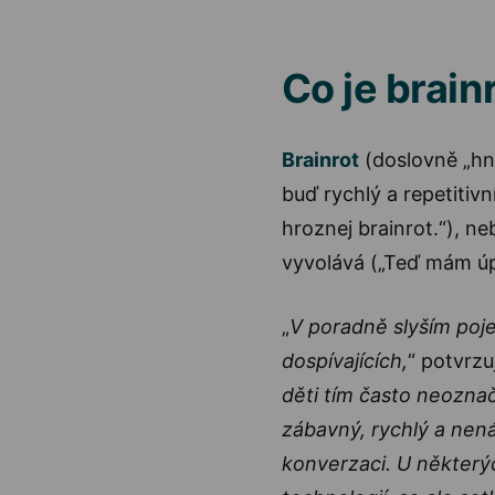
Co je brain
Brainrot
(doslovně „hni
buď rychlý a repetitiv
hroznej brainrot.“), 
vyvolává („Teď mám úpl
„
V poradně slyším pojem
dospívajících,
“ potvrzu
děti tím často neoznač
zábavný, rychlý a nená
konverzaci. U některých