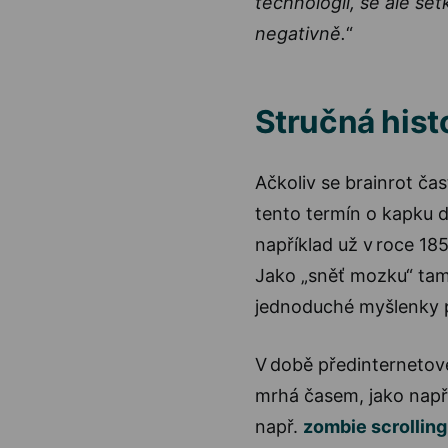
technologií, se ale set
negativně.
“
Stručná hist
Ačkoliv se brainrot ča
tento termín o kapku d
například už v roce 18
Jako „sněť mozku“ tam
jednoduché myšlenky 
V době předinternetové
mrhá časem, jako např.
např.
zombie scrolling