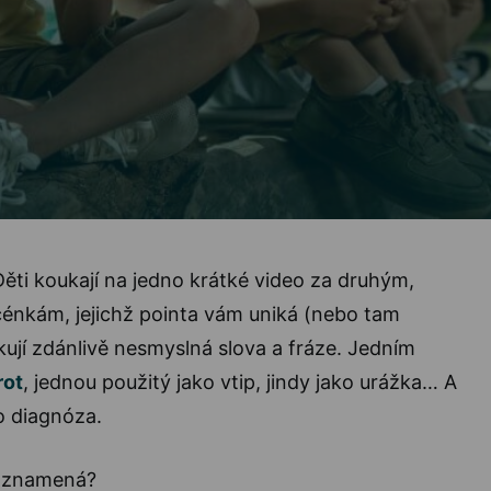
ěti koukají na jedno krátké video za druhým,
cénkám, jejichž pointa vám uniká (nebo tam
ují zdánlivě nesmyslná slova a fráze. Jedním
rot
, jednou použitý jako vtip, jindy jako urážka… A
o diagnóza.
ě znamená?