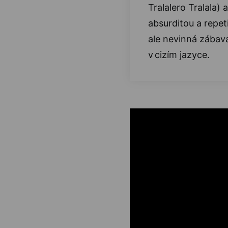
Tralalero Tralala)
absurditou a repeti
ale nevinná zábava
v cizím jazyce.