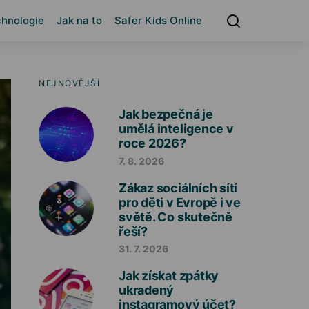
hnologie
Jak na to
Safer Kids Online
NEJNOVĚJŠÍ
Jak bezpečná je
umělá inteligence v
roce 2026?
7. 8. 2026
Zákaz sociálních sítí
pro děti v Evropě i ve
světě. Co skutečně
řeší?
31. 7. 2026
Jak získat zpátky
ukradený
instagramový účet?