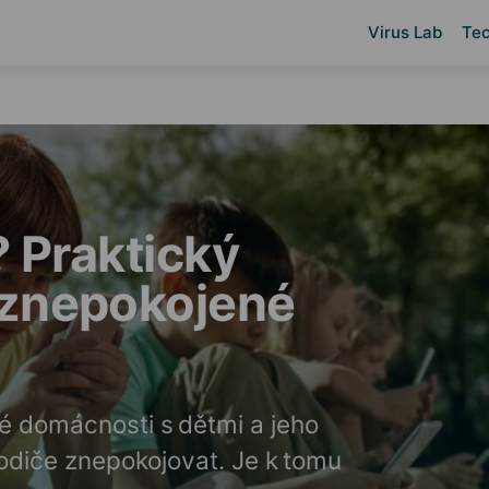
Virus Lab
Tec
? Praktický
 znepokojené
né domácnosti s dětmi a jeho
diče znepokojovat. Je k tomu