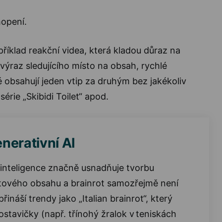
opení.
říklad reakční videa, která kladou důraz na
ýraz sledujícího místo na obsah, rychlé
obsahují jeden vtip za druhým bez jakékoliv
série „Skibidi Toilet“ apod.
enerativní AI
 inteligence značně usnadňuje tvorbu
tového obsahu a brainrot samozřejmě není
ináší trendy jako „Italian brainrot“, který
ostavičky (např. třínohý žralok v teniskách