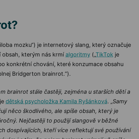
rot?
loba mozku“) je internetový slang, který označuje
ní obsah, kterým nás krmí
algoritmy
(„
TikTok
je
nebo konkrétní chování, které konzumace obsahu
nej Bridgerton brainrot.“).
 brainrot stále častěji, zejména u starších dětí a
je
dětská psycholožka Kamila Ryšánková
. „
Samy
ují něco škodlivého, ale spíše obsah, který je
ročný. Nejčastěji to použijí slangově v běžné
 dospívajících, kteří více reflektují své používání