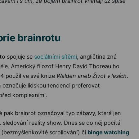
kávám i s tím, že pojem brainrot vnímají už spíše
orie brainrotu
sto spojuje se
sociálními sítěmi
, angličtina zná
éle. Americký filozof Henry David Thoreau ho
54 použil ve své knize
Walden aneb Život v lesích
.
 označuje lidskou tendenci preferovat
před komplexními.
 pak brainrot označoval typ zábavy, která jen
 sledování reality show. Dnes se do něj počítá
(bezmyšlenkovité scrollování) či
binge watching