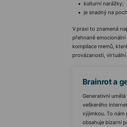
kulturní narážky;
je snadný na poch
V praxi to znamená nap
přehnaně emocionální v
kompilace memů, které 
provázanosti, virtuální 
Brainrot a g
Generativní umělá
veškerého interne
výjimkou. To nám př
obsahuje bizarní p