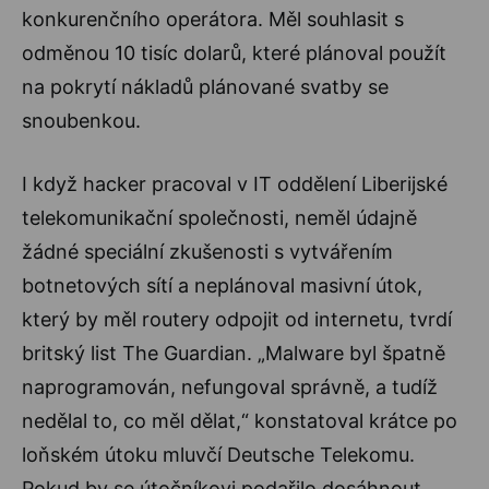
konkurenčního operátora. Měl souhlasit s
odměnou 10 tisíc dolarů, které plánoval použít
na pokrytí nákladů plánované svatby se
snoubenkou.
I když hacker pracoval v IT oddělení Liberijské
telekomunikační společnosti, neměl údajně
žádné speciální zkušenosti s vytvářením
botnetových sítí a neplánoval masivní útok,
který by měl routery odpojit od internetu, tvrdí
britský list The Guardian. „Malware byl špatně
naprogramován, nefungoval správně, a tudíž
nedělal to, co měl dělat,“ konstatoval krátce po
loňském útoku mluvčí Deutsche Telekomu.
Pokud by se útočníkovi podařilo dosáhnout