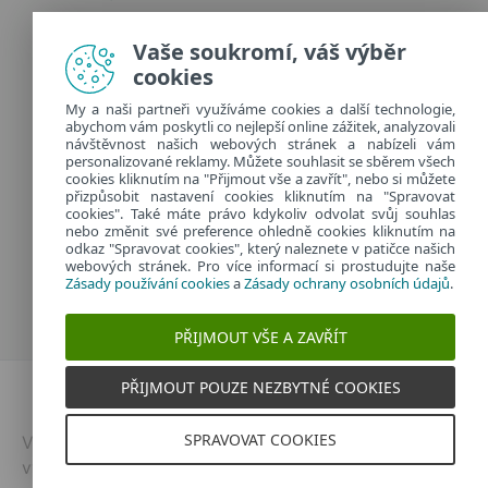
Zásady používání cookies
Vaše soukromí, váš výběr
Zásady ochrany osobních údajů
cookies
Spravovat cookies
My a naši partneři využíváme cookies a další technologie,
Provozuje:
abychom vám poskytli co nejlepší online zážitek, analyzovali
ESET software spol. s r.o.
návštěvnost našich webových stránek a nabízeli vám
personalizované reklamy. Můžete souhlasit se sběrem všech
Classic 7 Business Park, Jankovcova 1037/49
cookies kliknutím na "Přijmout vše a zavřít", nebo si můžete
170 00 Praha 7, Česká republika
přizpůsobit nastavení cookies kliknutím na "Spravovat
IČ: 26467593
cookies". Také máte právo kdykoliv odvolat svůj souhlas
nebo změnit své preference ohledně cookies kliknutím na
odkaz "Spravovat cookies", který naleznete v patičce našich
webových stránek. Pro více informací si prostudujte naše
Zásady používání cookies
a
Zásady ochrany osobních údajů
.
PŘIJMOUT VŠE A ZAVŘÍT
PŘIJMOUT POUZE NEZBYTNÉ COOKIES
Dvojklik.cz
SPRAVOVAT COOKIES
Vytvořeno v
ESETu
| © 2026 | Všechna práva
vyhrazena