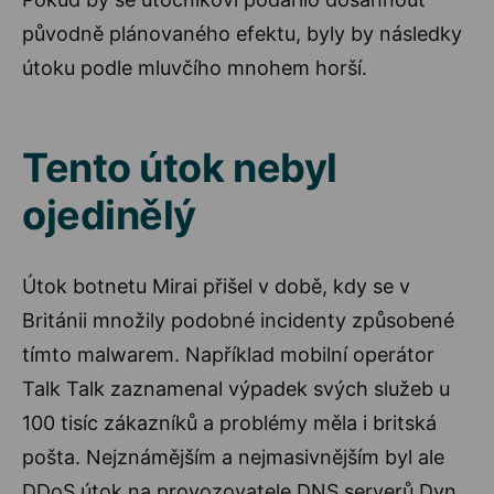
původně plánovaného efektu, byly by následky
útoku podle mluvčího mnohem horší.
Tento útok nebyl
ojedinělý
Útok botnetu Mirai přišel v době, kdy se v
Británii množily podobné incidenty způsobené
tímto malwarem. Například mobilní operátor
Talk Talk zaznamenal výpadek svých služeb u
100 tisíc zákazníků a problémy měla i britská
pošta. Nejznámějším a nejmasivnějším byl ale
DDoS útok na provozovatele DNS serverů Dyn,