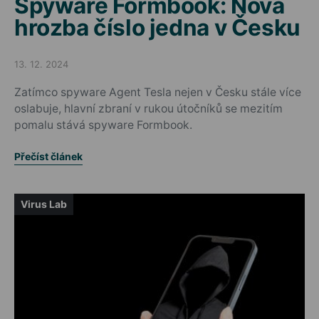
Spyware Formbook: Nová
hrozba číslo jedna v Česku
13. 12. 2024
Posted on
Zatímco spyware Agent Tesla nejen v Česku stále více
oslabuje, hlavní zbraní v rukou útočníků se mezitím
pomalu stává spyware Formbook.
Přečíst článek
Virus Lab