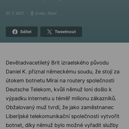
27. 7. 2017
2 min. čtení
Posted on
Sdílet
Tweetnout
Devětadvacetiletý Brit izraelského původu
Daniel K. přiznal německému soudu, že stojí za
útokem botnetu Mirai na routery společnosti
Deutsche Telekom, kvůli němuž loni došlo k
výpadku internetu u téměř milionu zákazníků.
Obžalovaný muž tvrdí, že jako zaměstnanec
Liberijské telekomunikační společnosti vytvořit
botnet, díky němuž bylo možné vyřadit služby