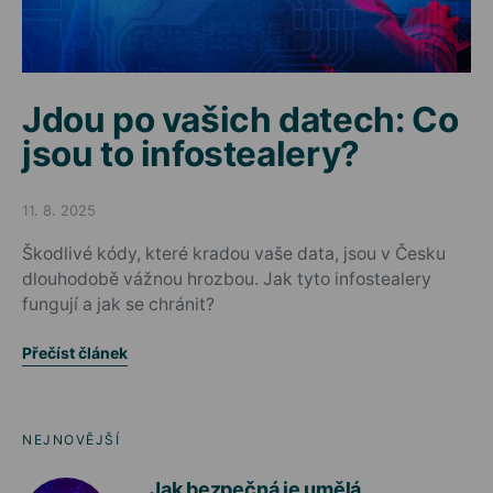
Jdou po vašich datech: Co
jsou to infostealery?
11. 8. 2025
Posted on
Škodlivé kódy, které kradou vaše data, jsou v Česku
dlouhodobě vážnou hrozbou. Jak tyto infostealery
fungují a jak se chránit?
Přečíst článek
NEJNOVĚJŠÍ
Jak bezpečná je umělá