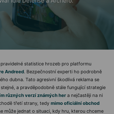
War Idle Defense a Archero.
 pravidelné statistice hrozeb pro platformu
re Andreed
. Bezpečnostní experti ho podrobně
kého dubna. Tato agresivní škodlivá reklama se
 stejné, a pravděpodobně stále fungující strategie
vím různých verzí známých her
a nejčastěji na ni
hodě třetí strany, tedy
mimo oficiální obchod
se může jednat o situaci, kdy hru, kterou chceme