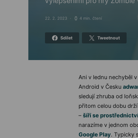
vylepšeními pro hry Zombie 
22. 2. 2023
4 min. čtení
Posted on
Sdílet
Tweetnout
Ani v lednu nechyběl v
Android v Česku
adwa
sledují zhruba od loňs
přitom celou dobu drží
–
šíří se prostřednict
narazíme v jednom obc
Google Play
. Typicky 