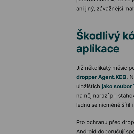
ani jiný, závažnější ma
Škodlivý kó
aplikace
Již několikátý měsíc p
dropper Agent.KEQ
. N
úložištích
jako soubor 
na něj narazí při staho
lednu se nicméně šířil 
Pro ochranu před dro
Android doporučují spec