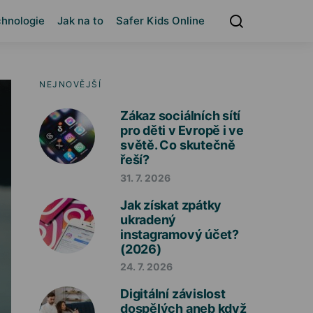
hnologie
Jak na to
Safer Kids Online
NEJNOVĚJŠÍ
Zákaz sociálních sítí
pro děti v Evropě i ve
světě. Co skutečně
řeší?
31. 7. 2026
Jak získat zpátky
ukradený
instagramový účet?
(2026)
24. 7. 2026
Digitální závislost
dospělých aneb když