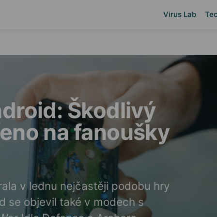
Virus Lab
Tec
droid: Škodlivý
řeno na fanoušky
ala v lednu nejčastěji podobu hry
d se objevil také v modech s