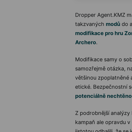
Dropper Agent.KMZ má
takzvaných
modů
do a
modifikace pro hru Zo
Archero
.
Modifikace samy o sobě
samozřejmě otázka, nak
většinou zpoplatněné
etické. Bezpečnostní s
potenciálně nechtěnou
Z podrobnější analýzy b
kampaň ale opravdu v n
jistotou odhalili, že se