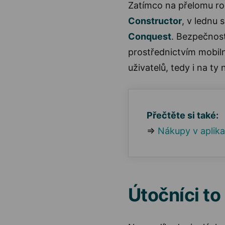
Zatímco na přelomu rok
Constructor
, v lednu 
Conquest
. Bezpečnost
prostřednictvím mobiln
uživatelů, tedy i na ty 
Přečtěte si také:
⇒
Nákupy v aplika
Útočníci to