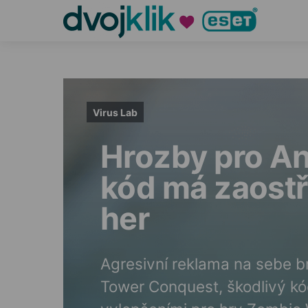
Virus Lab
Hrozby pro An
kód má zaost
her
Agresivní reklama na sebe br
Tower Conquest, škodlivý kó