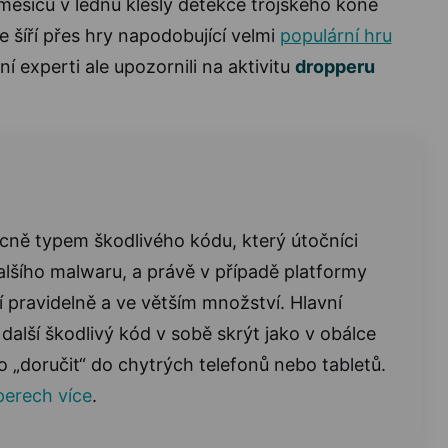
měsíců v lednu klesly detekce trojského koně
e šíří přes hry napodobující velmi
populární hru
í experti ale upozornili na aktivitu
dropperu
cně typem škodlivého kódu, který útočníci
 dalšího malwaru, a právě v případě platformy
í pravidelně a ve větším množství. Hlavní
 další škodlivý kód v sobě skrýt jako v obálce
 „doručit“ do chytrých telefonů nebo tabletů.
perech více
.