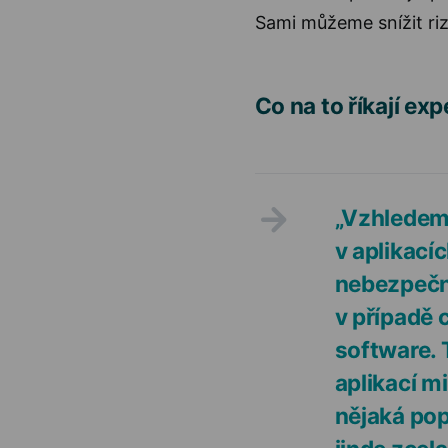
Sami můžeme snížit ri
Co na to říkají exp
„Vzhledem 
v aplikací
nebezpečně
v případě 
software. 
aplikací m
nějaká pop