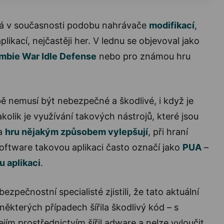
 v současnosti podobu nahrávače
modifikací
,
plikací, nejčastěji her. V lednu se objevoval jako
mbie War Idle Defense
nebo pro známou hru
 nemusí být nebezpečné a škodlivé, i když je
olik je využívání takových nástrojů, které jsou
 a
hru nějakým způsobem vylepšují
, při hraní
oftware takovou aplikaci často označí jako
PUA
–
 aplikaci
.
ezpečnostní specialisté zjistili, že tato aktuální
ěkterých případech šířila škodlivý kód – s
 jejím prostřednictvím šířil adware a nelze vyloučit