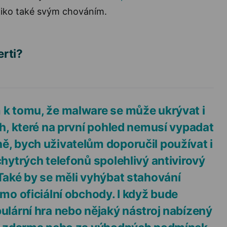
ziko také svým chováním.
erti?
k tomu, že malware se může ukrývat i
ch, které na první pohled nemusí vypadat
, bych uživatelům doporučil používat i
chytrých telefonů spolehlivý antivirový
Také by se měli vyhýbat stahování
imo oficiální obchody. I když bude
ulární hra nebo nějaký nástroj nabízený