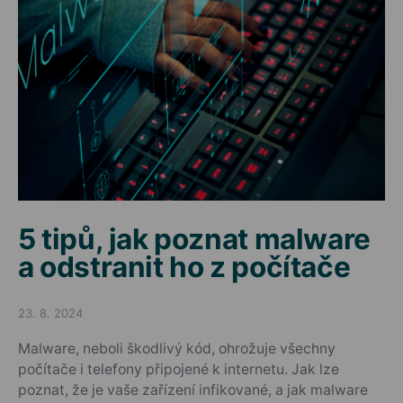
5 tipů, jak poznat malware
a odstranit ho z počítače
23. 8. 2024
Posted on
Malware, neboli škodlivý kód, ohrožuje všechny
počítače i telefony připojené k internetu. Jak lze
poznat, že je vaše zařízení infikované, a jak malware