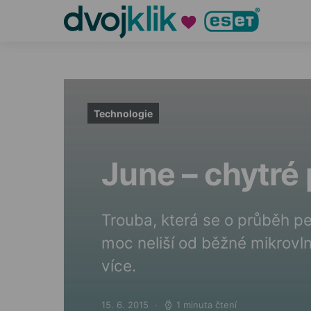
Technologie
June – chytré
Trouba, která se o průběh p
moc neliší od běžné mikrov
více.
15. 6. 2015
1 minuta čtení
Posted on