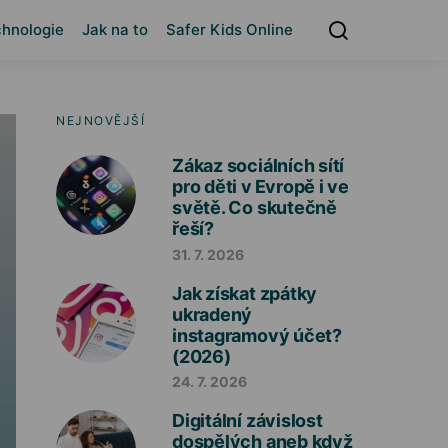
hnologie
Jak na to
Safer Kids Online
NEJNOVĚJŠÍ
Zákaz sociálních sítí
pro děti v Evropě i ve
světě. Co skutečně
řeší?
31. 7. 2026
Jak získat zpátky
ukradený
instagramový účet?
(2026)
24. 7. 2026
Digitální závislost
dospělých aneb když