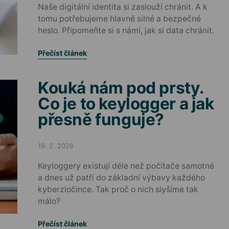
Naše digitální identita si zaslouží chránit. A k
tomu potřebujeme hlavně silné a bezpečné
heslo. Připomeňte si s námi, jak si data chránit.
Přečíst článek
Kouká nám pod prsty.
Co je to keylogger a jak
přesně funguje?
19. 2. 2026
Posted on
Keyloggery existují déle než počítače samotné
a dnes už patří do základní výbavy každého
kyberzločince. Tak proč o nich slyšíme tak
málo?
Přečíst článek