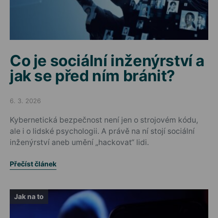
Co je sociální inženýrství a
jak se před ním bránit?
6. 3. 2026
Posted on
Kybernetická bezpečnost není jen o strojovém kódu,
ale i o lidské psychologii. A právě na ní stojí sociální
inženýrství aneb umění „hackovat“ lidi.
Přečíst článek
Jak na to