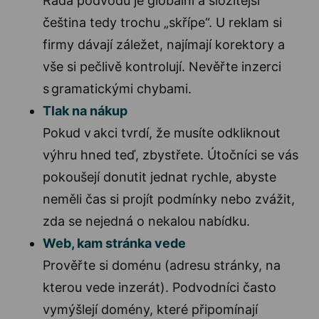
Řada podvodů je globální a složitější
čeština tedy trochu „skřípe“. U reklam si
firmy dávají záležet, najímají korektory a
vše si pečlivě kontrolují. Nevěřte inzerci
s gramatickými chybami.
Tlak na nákup
Pokud v akci tvrdí, že musíte odkliknout
výhru hned teď, zbystřete. Útočníci se vás
pokoušejí donutit jednat rychle, abyste
neměli čas si projít podmínky nebo zvážit,
zda se nejedná o nekalou nabídku.
Web, kam stránka vede
Prověřte si doménu (adresu stránky, na
kterou vede inzerát). Podvodníci často
vymýšlejí domény, které připomínají