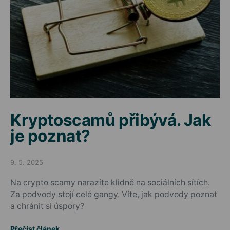
Kryptoscamů přibývá. Jak
je poznat?
9. 5. 2025
Posted on
Na crypto scamy narazíte klidně na sociálních sítích.
Za podvody stojí celé gangy. Víte, jak podvody poznat
a chránit si úspory?
Přečíst článek