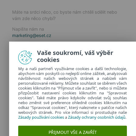
Máte na srdci něco, co byste nám chtěli sdělit nebo
vám zde něco chybí?
Napište nám na
marketing@eset.cz
Zásady používání cookies
Vaše soukromí, váš výběr
Zásady ochrany osobních údajů
cookies
Spravovat cookies
My a naši partneři využíváme cookies a další technologie,
Provozuje:
abychom vám poskytli co nejlepší online zážitek, analyzovali
ESET software spol. s r.o.
návštěvnost našich webových stránek a nabízeli vám
personalizované reklamy. Můžete souhlasit se sběrem všech
Classic 7 Business Park, Jankovcova 1037/49
cookies kliknutím na "Přijmout vše a zavřít", nebo si můžete
170 00 Praha 7, Česká republika
přizpůsobit nastavení cookies kliknutím na "Spravovat
IČ: 26467593
cookies". Také máte právo kdykoliv odvolat svůj souhlas
nebo změnit své preference ohledně cookies kliknutím na
odkaz "Spravovat cookies", který naleznete v patičce našich
webových stránek. Pro více informací si prostudujte naše
Zásady používání cookies
a
Zásady ochrany osobních údajů
.
PŘIJMOUT VŠE A ZAVŘÍT