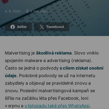
4. 8. 2020
5 min. čtení
Posted on
Sdílet
Tweetnout
Malvertising je
škodlivá reklama
. Slovo vniklo
spojením malware a advertising (reklama).
Často se jedná o podvody
s cílem získat osobní
údaje
. Podobné podvody se už na internetu
zabydlely a objevují se pravidelně znovu a
znovu. Poslední malvertisingová kampaň se
šířila na začátku léta přes Facebook, loni
v srpnu a
v listopadu také přes WhatsApp
.