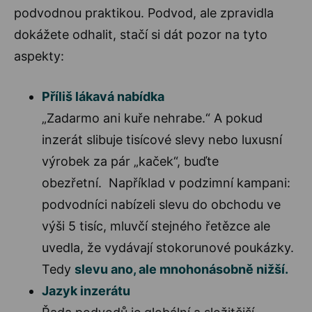
podvodnou praktikou. Podvod, ale zpravidla
dokážete odhalit, stačí si dát pozor na tyto
aspekty:
Příliš lákavá nabídka
„Zadarmo ani kuře nehrabe.“ A pokud
inzerát slibuje tisícové slevy nebo luxusní
výrobek za pár „kaček“, buďte
obezřetní. Například v podzimní kampani:
podvodníci nabízeli slevu do obchodu ve
výši 5 tisíc, mluvčí stejného řetězce ale
uvedla, že vydávají stokorunové poukázky.
Tedy
slevu ano, ale mnohonásobně nižší.
Jazyk inzerátu