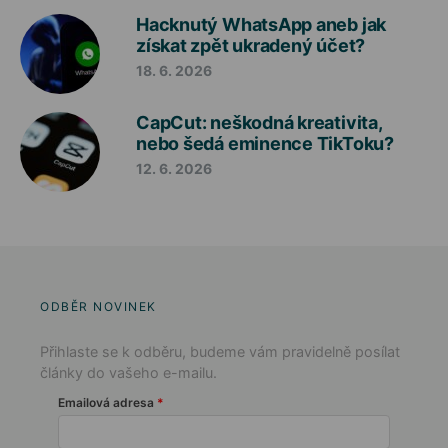
Hacknutý WhatsApp aneb jak
získat zpět ukradený účet?
18. 6. 2026
CapCut: neškodná kreativita,
nebo šedá eminence TikToku?
12. 6. 2026
ODBĚR NOVINEK
Přihlaste se k odběru, budeme vám pravidelně posílat
články do vašeho e-mailu.
Emailová adresa