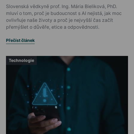
Slovenská vědkyně prof. Ing. Mária Bieliková, PhD.
mluví o tom, proč je budoucnost s AI nejistá, jak moc
ovlivňuje naše životy a proč je nejvyšší čas začít
přemýšlet o důvěře, etice a odpovědnosti.
Přečíst článek
Technologie