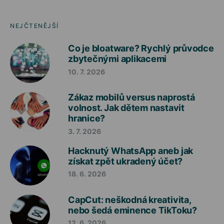
NEJČTENĚJŠÍ
Co je bloatware? Rychlý průvodce
zbytečnými aplikacemi
10. 7. 2026
Zákaz mobilů versus naprostá
volnost. Jak dětem nastavit
hranice?
3. 7. 2026
Hacknutý WhatsApp aneb jak
získat zpět ukradený účet?
18. 6. 2026
CapCut: neškodná kreativita,
nebo šedá eminence TikToku?
12. 6. 2026