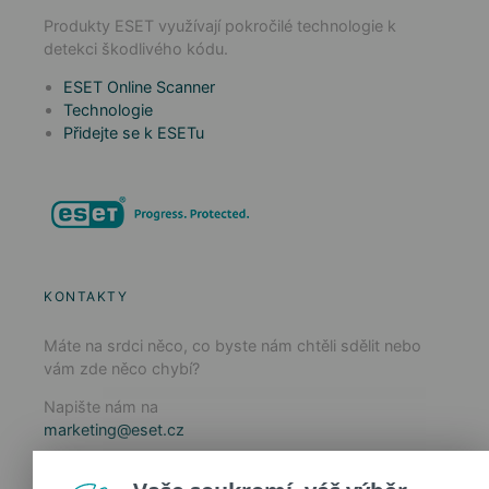
Produkty ESET využívají pokročilé technologie k
detekci škodlivého kódu.
ESET Online Scanner
Technologie
Přidejte se k ESETu
KONTAKTY
Máte na srdci něco, co byste nám chtěli sdělit nebo
vám zde něco chybí?
Napište nám na
marketing@eset.cz
Zásady používání cookies