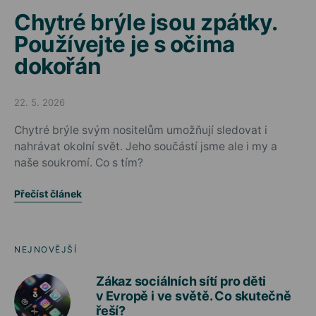
Chytré brýle jsou zpátky.
Používejte je s očima
dokořán
22. 5. 2026
Posted on
Chytré brýle svým nositelům umožňují sledovat i
nahrávat okolní svět. Jeho součástí jsme ale i my a
naše soukromí. Co s tím?
Přečíst článek
NEJNOVĚJŠÍ
Zákaz sociálních sítí pro děti
v Evropě i ve světě. Co skutečně
řeší?