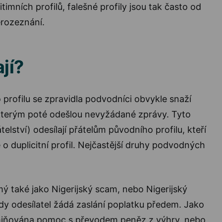
timních profilů, falešné profily jsou tak často od
rozeznání.
jí?
 profilu se zpravidla podvodníci obvykle snaží
 kterým poté odešlou nevyžádané zprávy. Tyto
telství) odesílají přátelům původního profilu, kteří
 o duplicitní profil. Nejčastější druhy podvodných
 také jako Nigerijský scam, nebo Nigerijský
kdy odesílatel žádá zaslání poplatku předem. Jako
miňována pomoc s převodem peněz z výhry, nebo