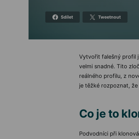
Sdílet
Tweetnout
Vytvořit falešný profi
velmi snadné. Tito zloč
reálného profilu, z no
je těžké rozpoznat, že 
Co je to kl
Podvodníci při klonován