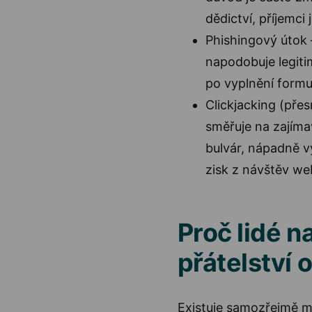
dědictví, příjemci
Phishingový útok 
napodobuje legiti
po vyplnění formul
Clickjacking (přes
směřuje na zajíma
bulvár, nápadně v
zisk z návštěv w
Proč lidé n
přátelství 
Existuje samozřejmě m