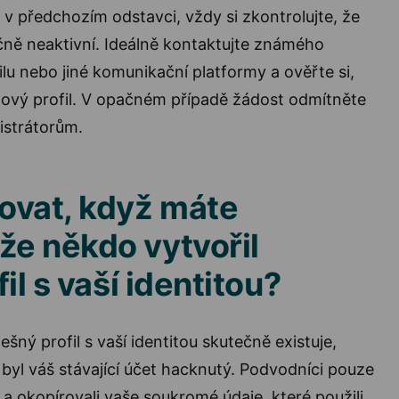
 v předchozím odstavci, vždy si zkontrolujte, že
ečně neaktivní. Ideálně kontaktujte známého
lu nebo jiné komunikační platformy a ověřte si,
 nový profil. V opačném případě žádost odmítněte
istrátorům.
ovat, když máte
že někdo vytvořil
il s vaší identitou?
šný profil s vaší identitou skutečně existuje,
 byl váš stávající účet hacknutý. Podvodníci pouze
e a okopírovali vaše soukromé údaje, které použili