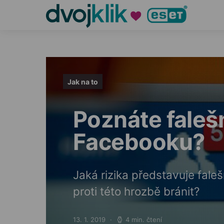
Jak na to
Poznáte falešn
Facebooku?
Jaká rizika představuje fale
proti této hrozbě bránit?
13. 1. 2019
4 min. čtení
Posted on