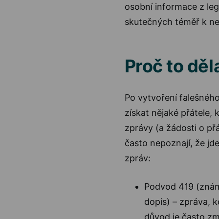
osobní informace z legi
skutečných téměř k ne
Proč to děla
Po vytvoření falešného
získat nějaké přátele,
zprávy (a žádosti o přá
často nepoznají, že jde
zpráv:
Podvod 419 (známý
dopis) – zpráva, 
důvod je často z