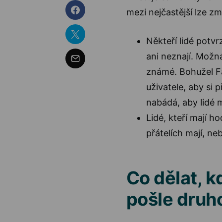
mezi nejčastější lze zmí
Někteří lidé potvr
ani neznají. Možná 
známé. Bohužel F
uživatele, aby si p
nabádá, aby lidé m
Lidé, kteří mají h
přátelích mají, neb
Co dělat, 
pošle druho