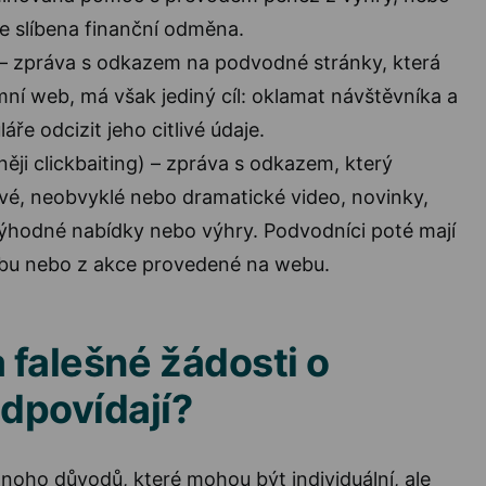
 je slíbena finanční odměna.
– zpráva s odkazem na podvodné stránky, která
mní web, má však jediný cíl: oklamat návštěvníka a
áře odcizit jeho citlivé údaje.
něji clickbaiting) – zpráva s odkazem, který
vé, neobvyklé nebo dramatické video, novinky,
ýhodné nabídky nebo výhry. Podvodníci poté mají
ebu nebo z akce provedené na webu.
a falešné žádosti o
odpovídají?
noho důvodů, které mohou být individuální, ale