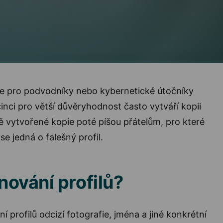
l je pro podvodníky nebo kybernetické útočníky
inci pro větší důvěryhodnost často vytváří kopii
vě vytvořené kopie poté píšou přátelům, pro které
se jedná o falešný profil.
onování profilů?
í profilů odcizí fotografie, jména a jiné konkrétní