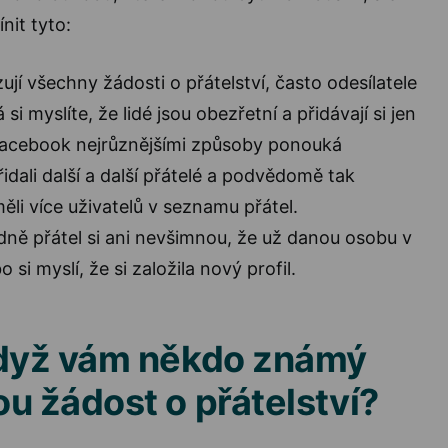
nit tyto:
zují všechny žádosti o přátelství, často odesílatele
si myslíte, že lidé jsou obezřetní a přidávají si jen
acebook nejrůznějšími způsoby ponouká
řidali další a další přátelé a podvědomě tak
ěli více uživatelů v seznamu přátel.
odně přátel si ani nevšimnou, že už danou osobu v
o si myslí, že si založila nový profil.
když vám někdo známý
u žádost o přátelství?