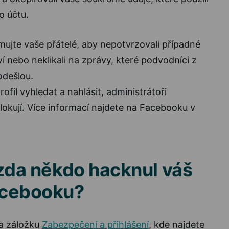
o účtu.
mujte vaše přátelé, aby nepotvrzovali případné
ví nebo neklikali na zprávy, které podvodníci z
odešlou.
rofil vyhledat a nahlásit, administrátoři
lokují. Více informací najdete na Facebooku v
, zda někdo hacknul váš
Facebooku?
na záložku
Zabezpečení a přihlášení
, kde najdete