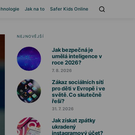
hnologie
Jak na to
Safer Kids Online
NEJNOVĚJŠÍ
Jak bezpečná je
umělá inteligence v
roce 2026?
7. 8. 2026
Zákaz sociálních sítí
pro děti v Evropě i ve
světě. Co skutečně
řeší?
31. 7. 2026
Jak získat zpátky
ukradený
instagramový účet?